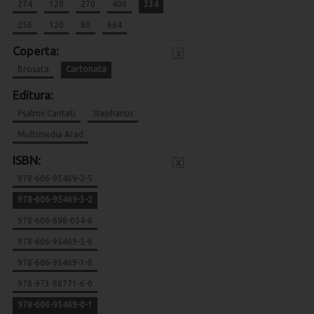
274
120
270
400
334
256
120
80
664
Coperta:
x
Brosata
Cartonata
Editura:
Psalmii Cantati
Stephanus
Multimedia Arad
ISBN:
x
978-606-95469-2-5
978-606-95469-3-2
978-606-698-054-8
978-606-95469-5-6
978-606-95469-1-8
978-973-88771-6-0
978-606-95469-0-1