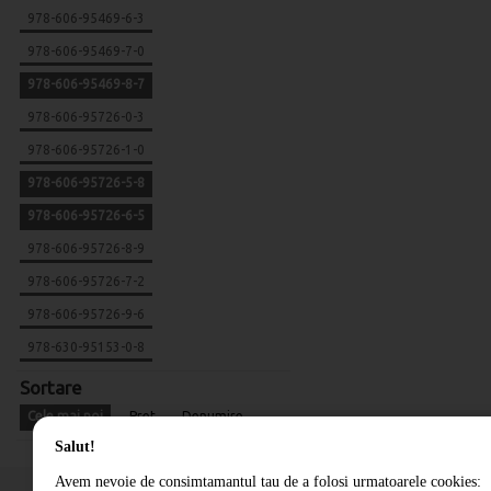
978-606-95469-6-3
978-606-95469-7-0
978-606-95469-8-7
978-606-95726-0-3
978-606-95726-1-0
978-606-95726-5-8
978-606-95726-6-5
978-606-95726-8-9
978-606-95726-7-2
978-606-95726-9-6
978-630-95153-0-8
Sortare
Cele mai noi
Pret
Denumire
Salut!
Avem nevoie de consimtamantul tau de a folosi urmatoarele cookies: