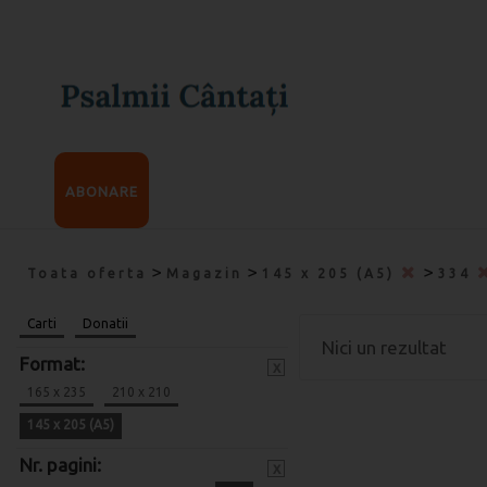
ABONARE
>
>
>
Toata oferta
Magazin
145 x 205 (A5)
334
Carti
Donatii
Nici un rezultat
Format:
x
165 x 235
210 x 210
145 x 205 (A5)
Nr. pagini:
x