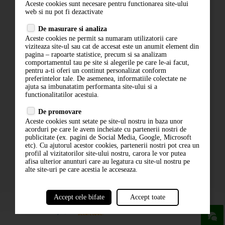
Aceste cookies sunt necesare pentru functionarea site-ului
Contact
web si nu pot fi dezactivate
Termeni si conditii
De masurare si analiza
Politica de confidentialitate
Aceste cookies ne permit sa numaram utilizatorii care
ANPC
viziteaza site-ul sau cat de accesat este un anumit element din
pagina – rapoarte statistice, precum si sa analizam
comportamentul tau pe site si alegerile pe care le-ai facut,
pentru a-ti oferi un continut personalizat conform
preferintelor tale. De asemenea, informatiile colectate ne
ajuta sa imbunatatim performanta site-ului si a
functionalitatilor acestuia.
De promovare
Aceste cookies sunt setate pe site-ul nostru in baza unor
ABONARE LA NEWSLETTER
acorduri pe care le avem incheiate cu partenerii nostri de
publicitate (ex. pagini de Social Media, Google, Microsoft
etc). Cu ajutorul acestor cookies, partenerii nostri pot crea un
ABONARE
profil al vizitatorilor site-ului nostru, carora le vor putea
afisa ulterior anunturi care au legatura cu site-ul nostru pe
alte site-uri pe care acestia le acceseaza.
Accept cele bifate
Accept toate
powered by