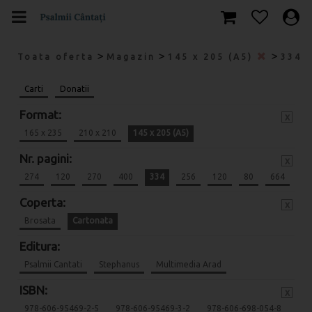
>
>
>
Toata oferta
Magazin
145 x 205 (A5)
334
Carti
Donatii
Format:
x
165 x 235
210 x 210
145 x 205 (A5)
Nr. pagini:
x
274
120
270
400
334
256
120
80
664
Coperta:
x
Brosata
Cartonata
Editura:
Psalmii Cantati
Stephanus
Multimedia Arad
ISBN:
x
978-606-95469-2-5
978-606-95469-3-2
978-606-698-054-8