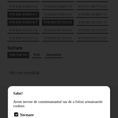
978-606-95469-5-6
978-606-95469-1-8
978-973-88771-6-0
978-606-95469-0-1
978-606-95469-6-3
978-606-95469-7-0
978-606-95469-8-7
978-606-95726-0-3
978-606-95726-1-0
978-606-95726-5-8
978-606-95726-6-5
978-606-95726-8-9
978-606-95726-7-2
978-606-95726-9-6
978-630-95153-0-8
Sortare
Cele mai noi
Pret
Denumire
Nici un rezultat
Salut!
Avem nevoie de consimtamantul tau de a folosi urmatoarele
cookies:
Cum comand
Necesare
Livrare