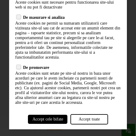
Aceste cookies sunt necesare pentru functionarea site-ului
Contact
web si nu pot fi dezactivate
Termeni si conditii
De masurare si analiza
Politica de confidentialitate
Aceste cookies ne permit sa numaram utilizatorii care
ANPC
viziteaza site-ul sau cat de accesat este un anumit element din
pagina – rapoarte statistice, precum si sa analizam
comportamentul tau pe site si alegerile pe care le-ai facut,
pentru a-ti oferi un continut personalizat conform
preferintelor tale. De asemenea, informatiile colectate ne
ajuta sa imbunatatim performanta site-ului si a
functionalitatilor acestuia.
De promovare
Aceste cookies sunt setate pe site-ul nostru in baza unor
ABONARE LA NEWSLETTER
acorduri pe care le avem incheiate cu partenerii nostri de
publicitate (ex. pagini de Social Media, Google, Microsoft
etc). Cu ajutorul acestor cookies, partenerii nostri pot crea un
ABONARE
profil al vizitatorilor site-ului nostru, carora le vor putea
afisa ulterior anunturi care au legatura cu site-ul nostru pe
alte site-uri pe care acestia le acceseaza.
Accept cele bifate
Accept toate
powered by