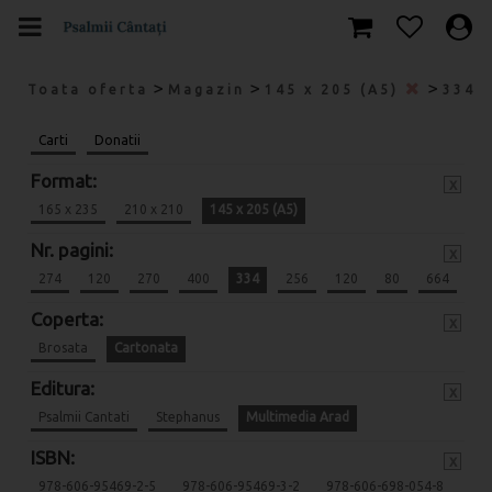
>
>
>
Toata oferta
Magazin
145 x 205 (A5)
334
Carti
Donatii
Format:
x
165 x 235
210 x 210
145 x 205 (A5)
Nr. pagini:
x
274
120
270
400
334
256
120
80
664
Coperta:
x
Brosata
Cartonata
Editura:
x
Psalmii Cantati
Stephanus
Multimedia Arad
ISBN:
x
978-606-95469-2-5
978-606-95469-3-2
978-606-698-054-8