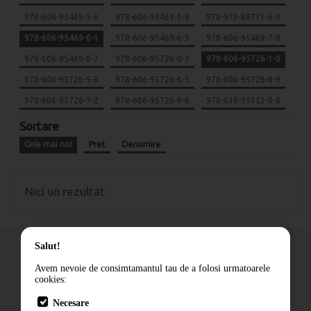
978-606-95469-5-6
978-606-95469-1-8
978-973-88771-6-0
978-606-95469-0-1
978-606-95469-6-3
978-606-95469-7-0
978-606-95469-8-7
978-606-95726-0-3
978-606-95726-1-0
978-606-95726-5-8
978-606-95726-6-5
978-606-95726-8-9
978-606-95726-7-2
978-606-95726-9-6
978-630-95153-0-8
Sortare
Cele mai noi
Pret
Denumire
Nici un rezultat
Salut!
Avem nevoie de consimtamantul tau de a folosi urmatoarele
cookies:
Cum comand
Necesare
Livrare