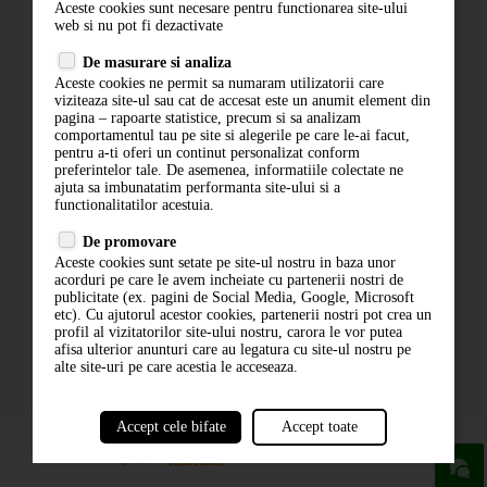
Aceste cookies sunt necesare pentru functionarea site-ului
Contact
web si nu pot fi dezactivate
Termeni si conditii
De masurare si analiza
Politica de confidentialitate
Aceste cookies ne permit sa numaram utilizatorii care
ANPC
viziteaza site-ul sau cat de accesat este un anumit element din
pagina – rapoarte statistice, precum si sa analizam
comportamentul tau pe site si alegerile pe care le-ai facut,
pentru a-ti oferi un continut personalizat conform
preferintelor tale. De asemenea, informatiile colectate ne
ajuta sa imbunatatim performanta site-ului si a
functionalitatilor acestuia.
De promovare
Aceste cookies sunt setate pe site-ul nostru in baza unor
ABONARE LA NEWSLETTER
acorduri pe care le avem incheiate cu partenerii nostri de
publicitate (ex. pagini de Social Media, Google, Microsoft
etc). Cu ajutorul acestor cookies, partenerii nostri pot crea un
ABONARE
profil al vizitatorilor site-ului nostru, carora le vor putea
afisa ulterior anunturi care au legatura cu site-ul nostru pe
alte site-uri pe care acestia le acceseaza.
Accept cele bifate
Accept toate
powered by