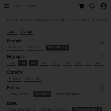
>
>
>
Toata oferta
Magazin
145 x 205 (A5)
120
Carti
Donatii
Format:
x
165 x 235
210 x 210
145 x 205 (A5)
Nr. pagini:
x
274
120
270
400
334
256
120
80
664
Coperta:
Brosata
Cartonata
Editura:
x
Psalmii Cantati
Stephanus
Multimedia Arad
ISBN:
x
978-606-95469-2-5
978-606-95469-3-2
978-606-698-054-8