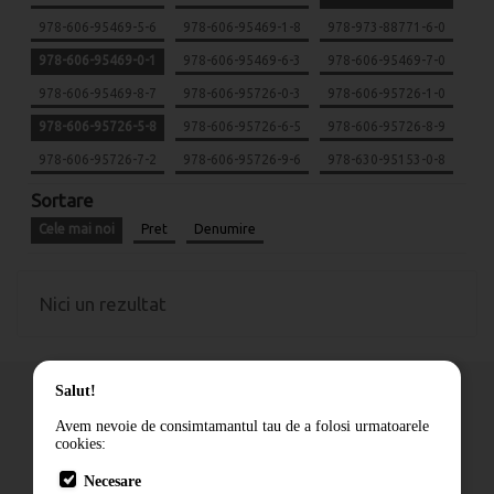
978-606-95469-5-6
978-606-95469-1-8
978-973-88771-6-0
978-606-95469-0-1
978-606-95469-6-3
978-606-95469-7-0
978-606-95469-8-7
978-606-95726-0-3
978-606-95726-1-0
978-606-95726-5-8
978-606-95726-6-5
978-606-95726-8-9
978-606-95726-7-2
978-606-95726-9-6
978-630-95153-0-8
Sortare
Cele mai noi
Pret
Denumire
Nici un rezultat
Salut!
Avem nevoie de consimtamantul tau de a folosi urmatoarele
cookies:
Cum comand
Necesare
Livrare