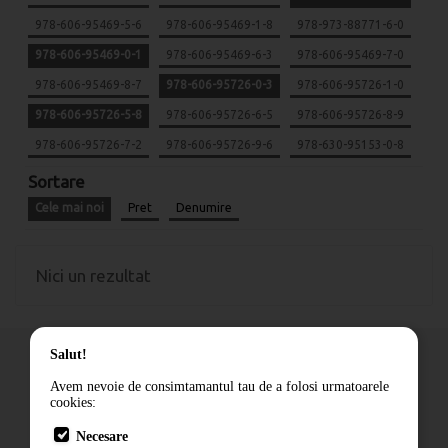
978-606-95469-5-6
978-606-95469-1-8
978-973-88771-6-0
978-606-95469-0-1
978-606-95469-6-3
978-606-95469-7-0
978-606-95469-8-7
978-606-95726-0-3
978-606-95726-1-0
978-606-95726-5-8
978-606-95726-6-5
978-606-95726-8-9
978-606-95726-7-2
978-606-95726-9-6
978-630-95153-0-8
Sortare
Cele mai noi
Pret
Denumire
Nici un rezultat
Salut!
Avem nevoie de consimtamantul tau de a folosi urmatoarele
cookies:
Cum comand
Necesare
Livrare