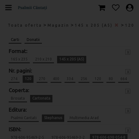
>
>
>
Toata oferta
Magazin
145 x 205 (A5)
120
Carti
Donatii
Format:
x
165 x 235
210 x 210
145 x 205 (A5)
Nr. pagini:
x
274
120
270
400
334
256
120
80
664
Coperta:
x
Brosata
Cartonata
Editura:
x
Psalmii Cantati
Stephanus
Multimedia Arad
ISBN:
x
978-606-95469-2-5
978-606-95469-3-2
978-606-698-054-8