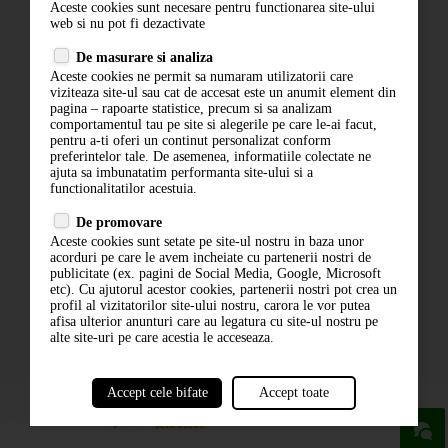
Aceste cookies sunt necesare pentru functionarea site-ului
Contact
web si nu pot fi dezactivate
Termeni si conditii
De masurare si analiza
Politica de confidentialitate
Aceste cookies ne permit sa numaram utilizatorii care
ANPC
viziteaza site-ul sau cat de accesat este un anumit element din
pagina – rapoarte statistice, precum si sa analizam
comportamentul tau pe site si alegerile pe care le-ai facut,
pentru a-ti oferi un continut personalizat conform
preferintelor tale. De asemenea, informatiile colectate ne
ajuta sa imbunatatim performanta site-ului si a
functionalitatilor acestuia.
De promovare
Aceste cookies sunt setate pe site-ul nostru in baza unor
ABONARE LA NEWSLETTER
acorduri pe care le avem incheiate cu partenerii nostri de
publicitate (ex. pagini de Social Media, Google, Microsoft
etc). Cu ajutorul acestor cookies, partenerii nostri pot crea un
ABONARE
profil al vizitatorilor site-ului nostru, carora le vor putea
afisa ulterior anunturi care au legatura cu site-ul nostru pe
alte site-uri pe care acestia le acceseaza.
Accept cele bifate
Accept toate
powered by