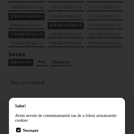
978-606-95469-5-6
978-606-95469-1-8
978-973-88771-6-0
978-606-95469-0-1
978-606-95469-6-3
978-606-95469-7-0
978-606-95469-8-7
978-606-95726-0-3
978-606-95726-1-0
978-606-95726-5-8
978-606-95726-6-5
978-606-95726-8-9
978-606-95726-7-2
978-606-95726-9-6
978-630-95153-0-8
Sortare
Cele mai noi
Pret
Denumire
Nici un rezultat
Salut!
Avem nevoie de consimtamantul tau de a folosi urmatoarele
cookies:
Cum comand
Necesare
Livrare