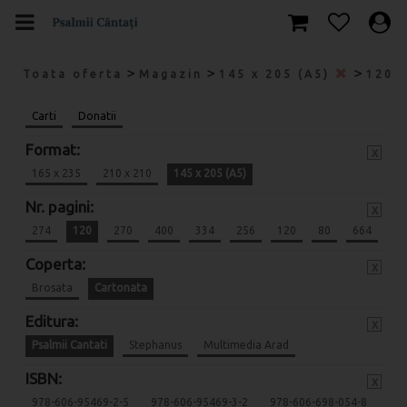
>
>
>
Toata oferta
Magazin
145 x 205 (A5)
120
Carti
Donatii
Format:
x
165 x 235
210 x 210
145 x 205 (A5)
Nr. pagini:
x
274
120
270
400
334
256
120
80
664
Coperta:
x
Brosata
Cartonata
Editura:
x
Psalmii Cantati
Stephanus
Multimedia Arad
ISBN:
x
978-606-95469-2-5
978-606-95469-3-2
978-606-698-054-8