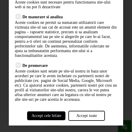
Aceste cookies sunt necesare pentru functionarea site-ului
Contact
web si nu pot fi dezactivate
Termeni si conditii
De masurare si analiza
Politica de confidentialitate
Aceste cookies ne permit sa numaram utilizatorii care
ANPC
viziteaza site-ul sau cat de accesat este un anumit element din
pagina – rapoarte statistice, precum si sa analizam
comportamentul tau pe site si alegerile pe care le-ai facut,
pentru a-ti oferi un continut personalizat conform
preferintelor tale. De asemenea, informatiile colectate ne
ajuta sa imbunatatim performanta site-ului si a
functionalitatilor acestuia.
De promovare
Aceste cookies sunt setate pe site-ul nostru in baza unor
ABONARE LA NEWSLETTER
acorduri pe care le avem incheiate cu partenerii nostri de
publicitate (ex. pagini de Social Media, Google, Microsoft
etc). Cu ajutorul acestor cookies, partenerii nostri pot crea un
ABONARE
profil al vizitatorilor site-ului nostru, carora le vor putea
afisa ulterior anunturi care au legatura cu site-ul nostru pe
alte site-uri pe care acestia le acceseaza.
Accept cele bifate
Accept toate
powered by