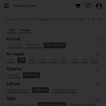
>
>
>
Toata oferta
Magazin
145 x 205 (A5)
120
Carti
Donatii
Format:
x
165 x 235
210 x 210
145 x 205 (A5)
Nr. pagini:
x
274
120
270
400
334
256
120
80
664
Coperta:
x
Brosata
Cartonata
Editura:
x
Psalmii Cantati
Stephanus
Multimedia Arad
ISBN:
x
978-606-95469-2-5
978-606-95469-3-2
978-606-698-054-8