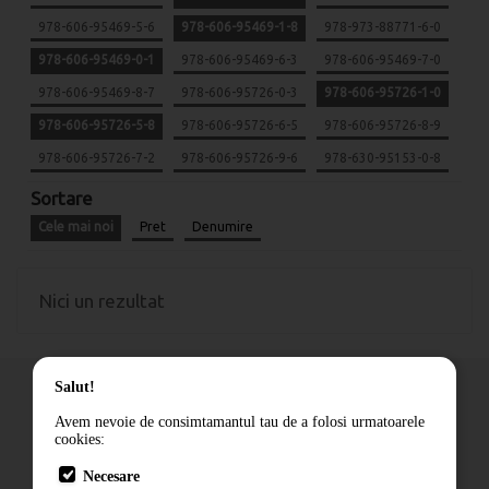
978-606-95469-5-6
978-606-95469-1-8
978-973-88771-6-0
978-606-95469-0-1
978-606-95469-6-3
978-606-95469-7-0
978-606-95469-8-7
978-606-95726-0-3
978-606-95726-1-0
978-606-95726-5-8
978-606-95726-6-5
978-606-95726-8-9
978-606-95726-7-2
978-606-95726-9-6
978-630-95153-0-8
Sortare
Cele mai noi
Pret
Denumire
Nici un rezultat
Salut!
Avem nevoie de consimtamantul tau de a folosi urmatoarele
cookies:
Cum comand
Necesare
Livrare