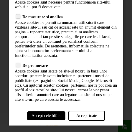
Aceste cookies sunt necesare pentru functionarea site-ului
Contact
web si nu pot fi dezactivate
Termeni si conditii
De masurare si analiza
Politica de confidentialitate
Aceste cookies ne permit sa numaram utilizatorii care
ANPC
viziteaza site-ul sau cat de accesat este un anumit element din
pagina – rapoarte statistice, precum si sa analizam
comportamentul tau pe site si alegerile pe care le-ai facut,
pentru a-ti oferi un continut personalizat conform
preferintelor tale. De asemenea, informatiile colectate ne
ajuta sa imbunatatim performanta site-ului si a
functionalitatilor acestuia.
De promovare
Aceste cookies sunt setate pe site-ul nostru in baza unor
ABONARE LA NEWSLETTER
acorduri pe care le avem incheiate cu partenerii nostri de
publicitate (ex. pagini de Social Media, Google, Microsoft
etc). Cu ajutorul acestor cookies, partenerii nostri pot crea un
ABONARE
profil al vizitatorilor site-ului nostru, carora le vor putea
afisa ulterior anunturi care au legatura cu site-ul nostru pe
alte site-uri pe care acestia le acceseaza.
Accept cele bifate
Accept toate
powered by