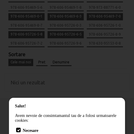
978-606-95469-5-6
978-606-95469-1-8
978-973-88771-6-0
978-606-95469-0-1
978-606-95469-6-3
978-606-95469-7-0
978-606-95469-8-7
978-606-95726-0-3
978-606-95726-1-0
978-606-95726-5-8
978-606-95726-6-5
978-606-95726-8-9
978-606-95726-7-2
978-606-95726-9-6
978-630-95153-0-8
Sortare
Cele mai noi
Pret
Denumire
Nici un rezultat
Salut!
Avem nevoie de consimtamantul tau de a folosi urmatoarele
cookies:
Cum comand
Necesare
Livrare