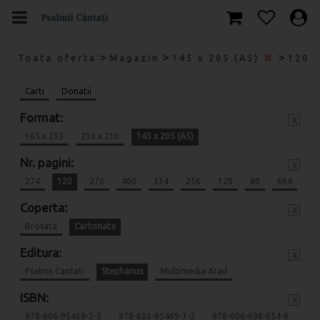
>
>
>
Toata oferta
Magazin
145 x 205 (A5)
120
Carti
Donatii
Format:
x
165 x 235
210 x 210
145 x 205 (A5)
Nr. pagini:
x
274
120
270
400
334
256
120
80
664
Coperta:
x
Brosata
Cartonata
Editura:
x
Psalmii Cantati
Stephanus
Multimedia Arad
ISBN:
x
978-606-95469-2-5
978-606-95469-3-2
978-606-698-054-8