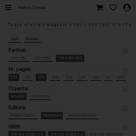
>
>
>
Toata oferta
Magazin
145 x 205 (A5)
274
Carti
Donatii
Format:
x
165 x 235
210 x 210
145 x 205 (A5)
Nr. pagini:
x
274
120
270
400
334
256
120
80
664
Coperta:
x
Brosata
Cartonata
Editura:
x
Psalmii Cantati
Stephanus
Multimedia Arad
ISBN:
x
978-606-95469-2-5
978-606-95469-3-2
978-606-698-054-8