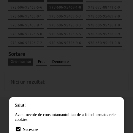
978-606-95469-5-6
978-606-95469-1-8
978-973-88771-6-0
978-606-95469-0-1
978-606-95469-6-3
978-606-95469-7-0
978-606-95469-8-7
978-606-95726-0-3
978-606-95726-1-0
978-606-95726-5-8
978-606-95726-6-5
978-606-95726-8-9
978-606-95726-7-2
978-606-95726-9-6
978-630-95153-0-8
Sortare
Cele mai noi
Pret
Denumire
Nici un rezultat
Salut!
Avem nevoie de consimtamantul tau de a folosi urmatoarele
cookies:
Cum comand
Necesare
Livrare