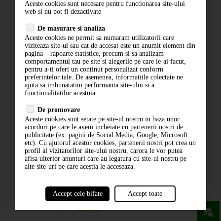
Aceste cookies sunt necesare pentru functionarea site-ului
Contact
web si nu pot fi dezactivate
Termeni si conditii
De masurare si analiza
Politica de confidentialitate
Aceste cookies ne permit sa numaram utilizatorii care
ANPC
viziteaza site-ul sau cat de accesat este un anumit element din
pagina – rapoarte statistice, precum si sa analizam
comportamentul tau pe site si alegerile pe care le-ai facut,
pentru a-ti oferi un continut personalizat conform
preferintelor tale. De asemenea, informatiile colectate ne
ajuta sa imbunatatim performanta site-ului si a
functionalitatilor acestuia.
De promovare
Aceste cookies sunt setate pe site-ul nostru in baza unor
ABONARE LA NEWSLETTER
acorduri pe care le avem incheiate cu partenerii nostri de
publicitate (ex. pagini de Social Media, Google, Microsoft
etc). Cu ajutorul acestor cookies, partenerii nostri pot crea un
ABONARE
profil al vizitatorilor site-ului nostru, carora le vor putea
afisa ulterior anunturi care au legatura cu site-ul nostru pe
alte site-uri pe care acestia le acceseaza.
Accept cele bifate
Accept toate
powered by