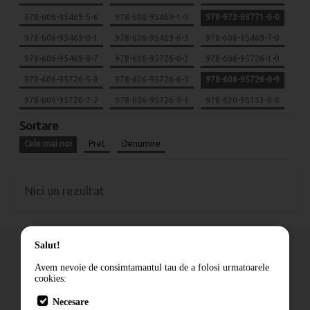
978-606-95469-5-6
978-606-95469-1-8
978-973-88771-6-0
978-606-95469-0-1
978-606-95469-6-3
978-606-95469-7-0
978-606-95469-8-7
978-606-95726-0-3
978-606-95726-1-0
978-606-95726-5-8
978-606-95726-6-5
978-606-95726-8-9
978-606-95726-7-2
978-606-95726-9-6
978-630-95153-0-8
Sortare
Cele mai noi
Pret
Denumire
Nici un rezultat
Salut!
Avem nevoie de consimtamantul tau de a folosi urmatoarele
cookies:
Cum comand
Necesare
Livrare