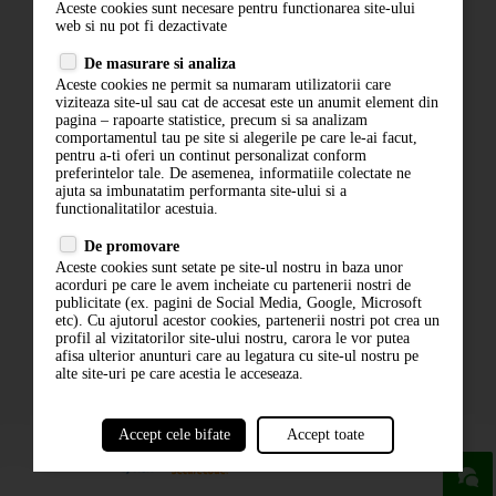
Aceste cookies sunt necesare pentru functionarea site-ului
Contact
web si nu pot fi dezactivate
Termeni si conditii
De masurare si analiza
Politica de confidentialitate
Aceste cookies ne permit sa numaram utilizatorii care
ANPC
viziteaza site-ul sau cat de accesat este un anumit element din
pagina – rapoarte statistice, precum si sa analizam
comportamentul tau pe site si alegerile pe care le-ai facut,
pentru a-ti oferi un continut personalizat conform
preferintelor tale. De asemenea, informatiile colectate ne
ajuta sa imbunatatim performanta site-ului si a
functionalitatilor acestuia.
De promovare
Aceste cookies sunt setate pe site-ul nostru in baza unor
ABONARE LA NEWSLETTER
acorduri pe care le avem incheiate cu partenerii nostri de
publicitate (ex. pagini de Social Media, Google, Microsoft
etc). Cu ajutorul acestor cookies, partenerii nostri pot crea un
ABONARE
profil al vizitatorilor site-ului nostru, carora le vor putea
afisa ulterior anunturi care au legatura cu site-ul nostru pe
alte site-uri pe care acestia le acceseaza.
Accept cele bifate
Accept toate
powered by