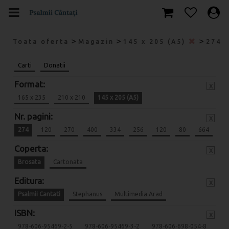
>
>
>
Toata oferta
Magazin
145 x 205 (A5)
274
Carti
Donatii
Format:
x
165 x 235
210 x 210
145 x 205 (A5)
Nr. pagini:
x
274
120
270
400
334
256
120
80
664
Coperta:
x
Brosata
Cartonata
Editura:
x
Psalmii Cantati
Stephanus
Multimedia Arad
ISBN:
x
978-606-95469-2-5
978-606-95469-3-2
978-606-698-054-8