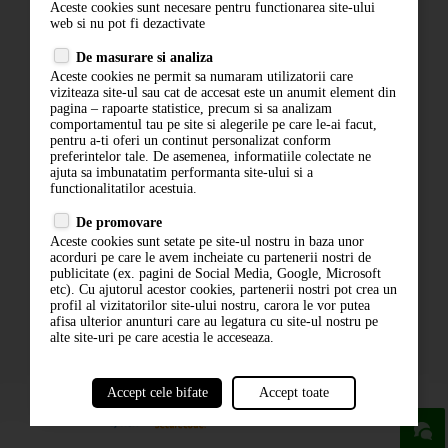
Aceste cookies sunt necesare pentru functionarea site-ului
Contact
web si nu pot fi dezactivate
Termeni si conditii
De masurare si analiza
Politica de confidentialitate
Aceste cookies ne permit sa numaram utilizatorii care
ANPC
viziteaza site-ul sau cat de accesat este un anumit element din
pagina – rapoarte statistice, precum si sa analizam
comportamentul tau pe site si alegerile pe care le-ai facut,
pentru a-ti oferi un continut personalizat conform
preferintelor tale. De asemenea, informatiile colectate ne
ajuta sa imbunatatim performanta site-ului si a
functionalitatilor acestuia.
De promovare
Aceste cookies sunt setate pe site-ul nostru in baza unor
ABONARE LA NEWSLETTER
acorduri pe care le avem incheiate cu partenerii nostri de
publicitate (ex. pagini de Social Media, Google, Microsoft
etc). Cu ajutorul acestor cookies, partenerii nostri pot crea un
ABONARE
profil al vizitatorilor site-ului nostru, carora le vor putea
afisa ulterior anunturi care au legatura cu site-ul nostru pe
alte site-uri pe care acestia le acceseaza.
Accept cele bifate
Accept toate
powered by