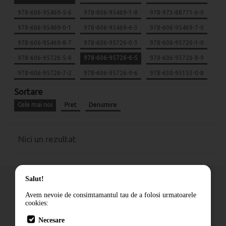
978-606-95469-5-6
978-606-95469-1-8
978-973-88771-6-0
978-606-95469-0-1
978-606-95469-6-3
978-606-95469-7-0
978-606-95469-8-7
978-606-95726-0-3
978-606-95726-1-0
978-606-95726-5-8
978-606-95726-6-5
978-606-95726-8-9
978-606-95726-7-2
978-606-95726-9-6
978-630-95153-0-8
Sortare
Cele mai noi
Pret
Denumire
Nici un rezultat
Salut!
Avem nevoie de consimtamantul tau de a folosi urmatoarele
cookies:
Cum comand
Necesare
Livrare