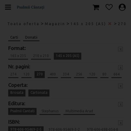
>
>
>
Toata oferta
Magazin
145 x 205 (A5)
270
Carti
Donatii
Format:
x
165 x 235
210 x 210
145 x 205 (A5)
Nr. pagini:
x
274
120
270
400
334
256
120
80
664
Coperta:
x
Brosata
Cartonata
Editura:
x
Psalmii Cantati
Stephanus
Multimedia Arad
ISBN:
x
978-606-95469-2-5
978-606-95469-3-2
978-606-698-054-8