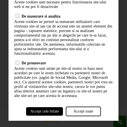
Aceste cookies sunt necesare pentru functionarea site-ului
Contact
web si nu pot fi dezactivate
Termeni si conditii
De masurare si analiza
Politica de confidentialitate
Aceste cookies ne permit sa numaram utilizatorii care
ANPC
viziteaza site-ul sau cat de accesat este un anumit element din
pagina – rapoarte statistice, precum si sa analizam
comportamentul tau pe site si alegerile pe care le-ai facut,
pentru a-ti oferi un continut personalizat conform
preferintelor tale. De asemenea, informatiile colectate ne
ajuta sa imbunatatim performanta site-ului si a
functionalitatilor acestuia.
De promovare
Aceste cookies sunt setate pe site-ul nostru in baza unor
ABONARE LA NEWSLETTER
acorduri pe care le avem incheiate cu partenerii nostri de
publicitate (ex. pagini de Social Media, Google, Microsoft
etc). Cu ajutorul acestor cookies, partenerii nostri pot crea un
ABONARE
profil al vizitatorilor site-ului nostru, carora le vor putea
afisa ulterior anunturi care au legatura cu site-ul nostru pe
alte site-uri pe care acestia le acceseaza.
Accept cele bifate
Accept toate
powered by