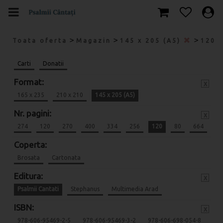
>
>
>
Toata oferta
Magazin
145 x 205 (A5)
120
Carti
Donatii
Format:
x
165 x 235
210 x 210
145 x 205 (A5)
Nr. pagini:
x
274
120
270
400
334
256
120
80
664
Coperta:
Brosata
Cartonata
Editura:
x
Psalmii Cantati
Stephanus
Multimedia Arad
ISBN:
x
978-606-95469-2-5
978-606-95469-3-2
978-606-698-054-8