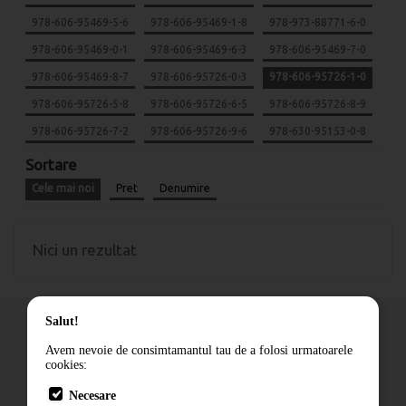
978-606-95469-5-6
978-606-95469-1-8
978-973-88771-6-0
978-606-95469-0-1
978-606-95469-6-3
978-606-95469-7-0
978-606-95469-8-7
978-606-95726-0-3
978-606-95726-1-0
978-606-95726-5-8
978-606-95726-6-5
978-606-95726-8-9
978-606-95726-7-2
978-606-95726-9-6
978-630-95153-0-8
Sortare
Cele mai noi
Pret
Denumire
Nici un rezultat
Salut!
Avem nevoie de consimtamantul tau de a folosi urmatoarele
cookies:
Cum comand
Necesare
Livrare