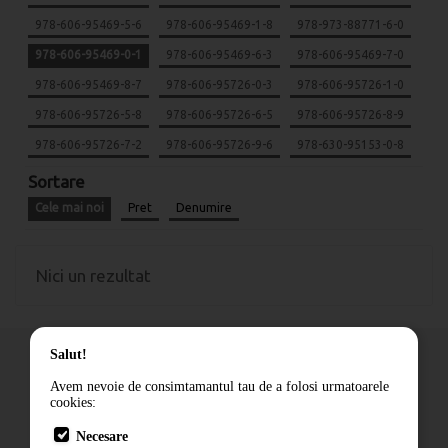
978-606-95469-5-6
978-606-95469-1-8
978-973-88771-6-0
978-606-95469-0-1
978-606-95469-6-3
978-606-95469-7-0
978-606-95469-8-7
978-606-95726-0-3
978-606-95726-1-0
978-606-95726-5-8
978-606-95726-6-5
978-606-95726-8-9
978-606-95726-7-2
978-606-95726-9-6
978-630-95153-0-8
Sortare
Cele mai noi
Pret
Denumire
Nici un rezultat
Salut!
Avem nevoie de consimtamantul tau de a folosi urmatoarele
cookies:
Cum comand
Necesare
Livrare