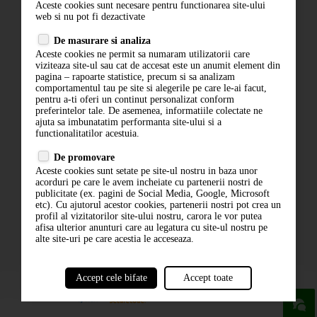
Aceste cookies sunt necesare pentru functionarea site-ului
Contact
web si nu pot fi dezactivate
Termeni si conditii
De masurare si analiza
Politica de confidentialitate
Aceste cookies ne permit sa numaram utilizatorii care
ANPC
viziteaza site-ul sau cat de accesat este un anumit element din
pagina – rapoarte statistice, precum si sa analizam
comportamentul tau pe site si alegerile pe care le-ai facut,
pentru a-ti oferi un continut personalizat conform
preferintelor tale. De asemenea, informatiile colectate ne
ajuta sa imbunatatim performanta site-ului si a
functionalitatilor acestuia.
De promovare
Aceste cookies sunt setate pe site-ul nostru in baza unor
ABONARE LA NEWSLETTER
acorduri pe care le avem incheiate cu partenerii nostri de
publicitate (ex. pagini de Social Media, Google, Microsoft
etc). Cu ajutorul acestor cookies, partenerii nostri pot crea un
ABONARE
profil al vizitatorilor site-ului nostru, carora le vor putea
afisa ulterior anunturi care au legatura cu site-ul nostru pe
alte site-uri pe care acestia le acceseaza.
Accept cele bifate
Accept toate
powered by