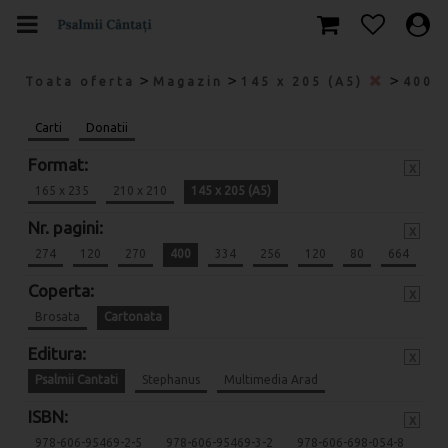
>
>
>
Toata oferta
Magazin
145 x 205 (A5)
400
Carti
Donatii
Format:
x
165 x 235
210 x 210
145 x 205 (A5)
Nr. pagini:
x
274
120
270
400
334
256
120
80
664
Coperta:
x
Brosata
Cartonata
Editura:
x
Psalmii Cantati
Stephanus
Multimedia Arad
ISBN:
x
978-606-95469-2-5
978-606-95469-3-2
978-606-698-054-8