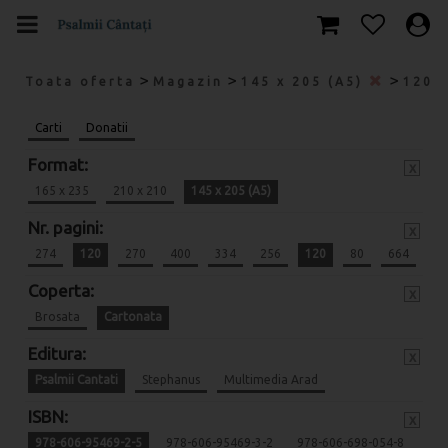
>
>
>
Toata oferta
Magazin
145 x 205 (A5)
120
Carti
Donatii
Format:
x
165 x 235
210 x 210
145 x 205 (A5)
Nr. pagini:
x
274
120
270
400
334
256
120
80
664
Coperta:
x
Brosata
Cartonata
Editura:
x
Psalmii Cantati
Stephanus
Multimedia Arad
ISBN:
x
978-606-95469-2-5
978-606-95469-3-2
978-606-698-054-8