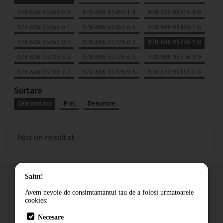
978-606-95469-5-6
978-606-95469-1-8
978-973-88771-6-0
978-606-95469-0-1
978-606-95469-6-3
978-606-95469-7-0
978-606-95469-8-7
978-606-95726-0-3
978-606-95726-1-0
978-606-95726-5-8
978-606-95726-6-5
978-606-95726-8-9
978-606-95726-7-2
978-606-95726-9-6
978-630-95153-0-8
Sortare
Cele mai noi
Pret
Denumire
Nici un rezultat
Salut!
Avem nevoie de consimtamantul tau de a folosi urmatoarele
cookies:
Cum comand
Necesare
Livrare