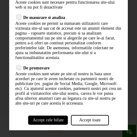
Aceste cookies sunt necesare pentru functionarea site-ului
Contact
web si nu pot fi dezactivate
Termeni si conditii
De masurare si analiza
Politica de confidentialitate
Aceste cookies ne permit sa numaram utilizatorii care
ANPC
viziteaza site-ul sau cat de accesat este un anumit element din
pagina – rapoarte statistice, precum si sa analizam
comportamentul tau pe site si alegerile pe care le-ai facut,
pentru a-ti oferi un continut personalizat conform
preferintelor tale. De asemenea, informatiile colectate ne
ajuta sa imbunatatim performanta site-ului si a
functionalitatilor acestuia.
De promovare
Aceste cookies sunt setate pe site-ul nostru in baza unor
ABONARE LA NEWSLETTER
acorduri pe care le avem incheiate cu partenerii nostri de
publicitate (ex. pagini de Social Media, Google, Microsoft
etc). Cu ajutorul acestor cookies, partenerii nostri pot crea un
ABONARE
profil al vizitatorilor site-ului nostru, carora le vor putea
afisa ulterior anunturi care au legatura cu site-ul nostru pe
alte site-uri pe care acestia le acceseaza.
Accept cele bifate
Accept toate
powered by