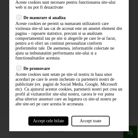
Aceste cookies sunt necesare pentru functionarea site-ului
Contact
web si nu pot fi dezactivate
Termeni si conditii
De masurare si analiza
Politica de confidentialitate
Aceste cookies ne permit sa numaram utilizatorii care
ANPC
viziteaza site-ul sau cat de accesat este un anumit element din
pagina – rapoarte statistice, precum si sa analizam
comportamentul tau pe site si alegerile pe care le-ai facut,
pentru a-ti oferi un continut personalizat conform
preferintelor tale. De asemenea, informatiile colectate ne
ajuta sa imbunatatim performanta site-ului si a
functionalitatilor acestuia.
De promovare
Aceste cookies sunt setate pe site-ul nostru in baza unor
ABONARE LA NEWSLETTER
acorduri pe care le avem incheiate cu partenerii nostri de
publicitate (ex. pagini de Social Media, Google, Microsoft
etc). Cu ajutorul acestor cookies, partenerii nostri pot crea un
ABONARE
profil al vizitatorilor site-ului nostru, carora le vor putea
afisa ulterior anunturi care au legatura cu site-ul nostru pe
alte site-uri pe care acestia le acceseaza.
Accept cele bifate
Accept toate
powered by