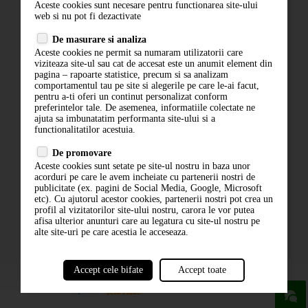
Aceste cookies sunt necesare pentru functionarea site-ului
Contact
web si nu pot fi dezactivate
Termeni si conditii
De masurare si analiza
Politica de confidentialitate
Aceste cookies ne permit sa numaram utilizatorii care
ANPC
viziteaza site-ul sau cat de accesat este un anumit element din
pagina – rapoarte statistice, precum si sa analizam
comportamentul tau pe site si alegerile pe care le-ai facut,
pentru a-ti oferi un continut personalizat conform
preferintelor tale. De asemenea, informatiile colectate ne
ajuta sa imbunatatim performanta site-ului si a
functionalitatilor acestuia.
De promovare
Aceste cookies sunt setate pe site-ul nostru in baza unor
ABONARE LA NEWSLETTER
acorduri pe care le avem incheiate cu partenerii nostri de
publicitate (ex. pagini de Social Media, Google, Microsoft
etc). Cu ajutorul acestor cookies, partenerii nostri pot crea un
ABONARE
profil al vizitatorilor site-ului nostru, carora le vor putea
afisa ulterior anunturi care au legatura cu site-ul nostru pe
alte site-uri pe care acestia le acceseaza.
Accept cele bifate
Accept toate
powered by