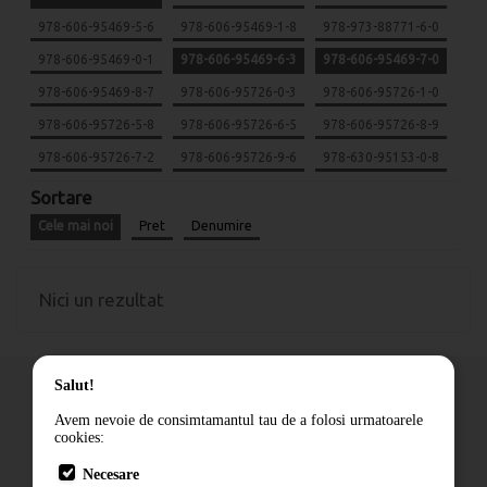
978-606-95469-5-6
978-606-95469-1-8
978-973-88771-6-0
978-606-95469-0-1
978-606-95469-6-3
978-606-95469-7-0
978-606-95469-8-7
978-606-95726-0-3
978-606-95726-1-0
978-606-95726-5-8
978-606-95726-6-5
978-606-95726-8-9
978-606-95726-7-2
978-606-95726-9-6
978-630-95153-0-8
Sortare
Cele mai noi
Pret
Denumire
Nici un rezultat
Salut!
Avem nevoie de consimtamantul tau de a folosi urmatoarele
cookies:
Cum comand
Necesare
Livrare