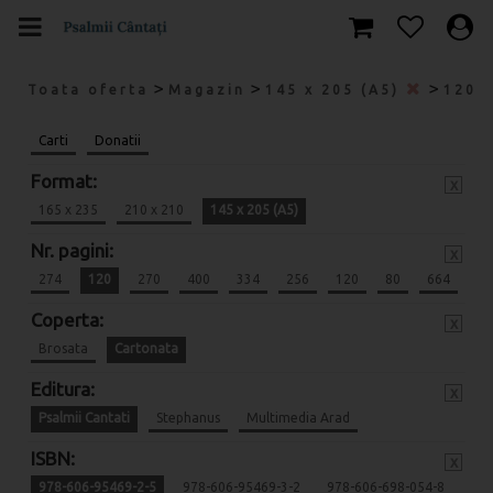
>
>
>
Toata oferta
Magazin
145 x 205 (A5)
120
Carti
Donatii
Format:
x
165 x 235
210 x 210
145 x 205 (A5)
Nr. pagini:
x
274
120
270
400
334
256
120
80
664
Coperta:
x
Brosata
Cartonata
Editura:
x
Psalmii Cantati
Stephanus
Multimedia Arad
ISBN:
x
978-606-95469-2-5
978-606-95469-3-2
978-606-698-054-8