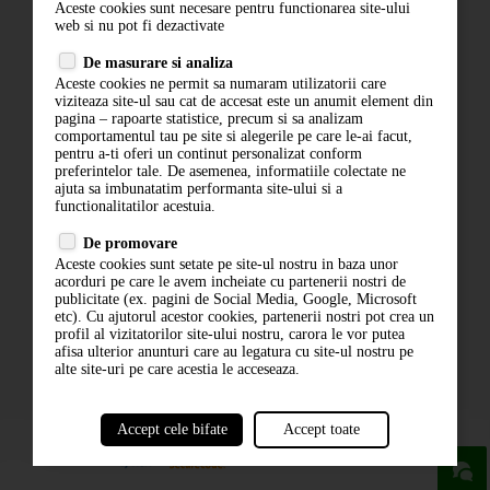
Aceste cookies sunt necesare pentru functionarea site-ului
Contact
web si nu pot fi dezactivate
Termeni si conditii
De masurare si analiza
Politica de confidentialitate
Aceste cookies ne permit sa numaram utilizatorii care
ANPC
viziteaza site-ul sau cat de accesat este un anumit element din
pagina – rapoarte statistice, precum si sa analizam
comportamentul tau pe site si alegerile pe care le-ai facut,
pentru a-ti oferi un continut personalizat conform
preferintelor tale. De asemenea, informatiile colectate ne
ajuta sa imbunatatim performanta site-ului si a
functionalitatilor acestuia.
De promovare
Aceste cookies sunt setate pe site-ul nostru in baza unor
ABONARE LA NEWSLETTER
acorduri pe care le avem incheiate cu partenerii nostri de
publicitate (ex. pagini de Social Media, Google, Microsoft
etc). Cu ajutorul acestor cookies, partenerii nostri pot crea un
ABONARE
profil al vizitatorilor site-ului nostru, carora le vor putea
afisa ulterior anunturi care au legatura cu site-ul nostru pe
alte site-uri pe care acestia le acceseaza.
Accept cele bifate
Accept toate
powered by