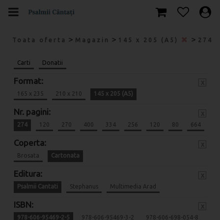
>
>
>
Toata oferta
Magazin
145 x 205 (A5)
274
Carti
Donatii
Format:
x
165 x 235
210 x 210
145 x 205 (A5)
Nr. pagini:
x
274
120
270
400
334
256
120
80
664
Coperta:
x
Brosata
Cartonata
Editura:
x
Psalmii Cantati
Stephanus
Multimedia Arad
ISBN:
x
978-606-95469-2-5
978-606-95469-3-2
978-606-698-054-8