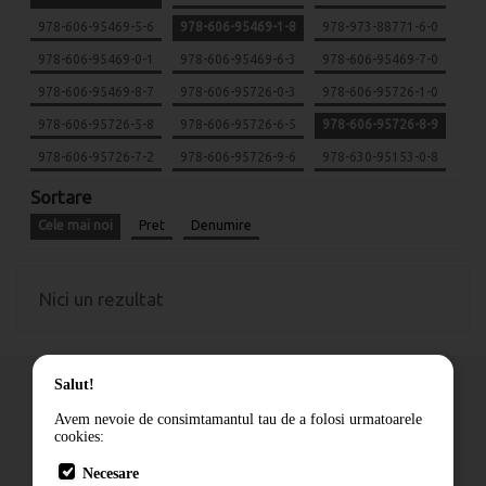
978-606-95469-5-6
978-606-95469-1-8
978-973-88771-6-0
978-606-95469-0-1
978-606-95469-6-3
978-606-95469-7-0
978-606-95469-8-7
978-606-95726-0-3
978-606-95726-1-0
978-606-95726-5-8
978-606-95726-6-5
978-606-95726-8-9
978-606-95726-7-2
978-606-95726-9-6
978-630-95153-0-8
Sortare
Cele mai noi
Pret
Denumire
Nici un rezultat
Salut!
Avem nevoie de consimtamantul tau de a folosi urmatoarele
cookies:
Cum comand
Necesare
Livrare