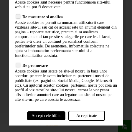
Aceste cookies sunt necesare pentru functionarea site-ului
Contact
web si nu pot fi dezactivate
Termeni si conditii
De masurare si analiza
Politica de confidentialitate
Aceste cookies ne permit sa numaram utilizatorii care
ANPC
viziteaza site-ul sau cat de accesat este un anumit element din
pagina – rapoarte statistice, precum si sa analizam
comportamentul tau pe site si alegerile pe care le-ai facut,
pentru a-ti oferi un continut personalizat conform
preferintelor tale. De asemenea, informatiile colectate ne
ajuta sa imbunatatim performanta site-ului si a
functionalitatilor acestuia.
De promovare
Aceste cookies sunt setate pe site-ul nostru in baza unor
ABONARE LA NEWSLETTER
acorduri pe care le avem incheiate cu partenerii nostri de
publicitate (ex. pagini de Social Media, Google, Microsoft
etc). Cu ajutorul acestor cookies, partenerii nostri pot crea un
ABONARE
profil al vizitatorilor site-ului nostru, carora le vor putea
afisa ulterior anunturi care au legatura cu site-ul nostru pe
alte site-uri pe care acestia le acceseaza.
Accept cele bifate
Accept toate
powered by