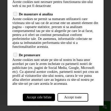
Aceste cookies sunt necesare pentru functionarea site-ului
Contact
web si nu pot fi dezactivate
Termeni si conditii
De masurare si analiza
Politica de confidentialitate
Aceste cookies ne permit sa numaram utilizatorii care
ANPC
viziteaza site-ul sau cat de accesat este un anumit element din
pagina – rapoarte statistice, precum si sa analizam
comportamentul tau pe site si alegerile pe care le-ai facut,
pentru a-ti oferi un continut personalizat conform
preferintelor tale. De asemenea, informatiile colectate ne
ajuta sa imbunatatim performanta site-ului si a
functionalitatilor acestuia.
De promovare
Aceste cookies sunt setate pe site-ul nostru in baza unor
ABONARE LA NEWSLETTER
acorduri pe care le avem incheiate cu partenerii nostri de
publicitate (ex. pagini de Social Media, Google, Microsoft
etc). Cu ajutorul acestor cookies, partenerii nostri pot crea un
ABONARE
profil al vizitatorilor site-ului nostru, carora le vor putea
afisa ulterior anunturi care au legatura cu site-ul nostru pe
alte site-uri pe care acestia le acceseaza.
Accept cele bifate
Accept toate
powered by