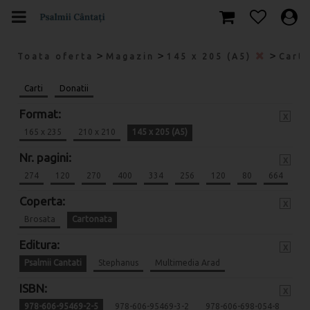
>
>
>
Toata oferta
Magazin
145 x 205 (A5)
Cart
Carti
Donatii
Format:
x
165 x 235
210 x 210
145 x 205 (A5)
Nr. pagini:
x
274
120
270
400
334
256
120
80
664
Coperta:
x
Brosata
Cartonata
Editura:
x
Psalmii Cantati
Stephanus
Multimedia Arad
ISBN:
x
978-606-95469-2-5
978-606-95469-3-2
978-606-698-054-8