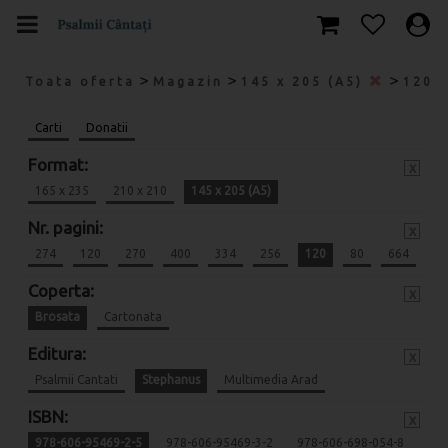
>
>
>
Toata oferta
Magazin
145 x 205 (A5)
120
Carti
Donatii
Format:
x
165 x 235
210 x 210
145 x 205 (A5)
Nr. pagini:
x
274
120
270
400
334
256
120
80
664
Coperta:
x
Brosata
Cartonata
Editura:
x
Psalmii Cantati
Stephanus
Multimedia Arad
ISBN:
x
978-606-95469-2-5
978-606-95469-3-2
978-606-698-054-8