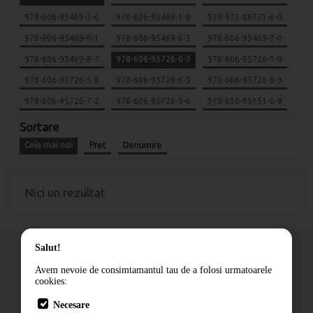
978-606-95469-5-6
978-606-95469-1-8
978-973-88771-6-0
978-606-95469-0-1
978-606-95469-6-3
978-606-95469-7-0
978-606-95469-8-7
978-606-95726-0-3
978-606-95726-1-0
978-606-95726-5-8
978-606-95726-6-5
978-606-95726-8-9
978-606-95726-7-2
978-606-95726-9-6
978-630-95153-0-8
Sortare
Cele mai noi
Pret
Denumire
Nici un rezultat
Salut!
Avem nevoie de consimtamantul tau de a folosi urmatoarele
cookies:
Cum comand
Necesare
Livrare