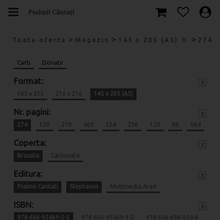
>
>
>
Toata oferta
Magazin
145 x 205 (A5)
274
Carti
Donatii
Format:
x
165 x 235
210 x 210
145 x 205 (A5)
Nr. pagini:
x
274
120
270
400
334
256
120
80
664
Coperta:
x
Brosata
Cartonata
Editura:
x
Psalmii Cantati
Stephanus
Multimedia Arad
ISBN:
x
978-606-95469-2-5
978-606-95469-3-2
978-606-698-054-8