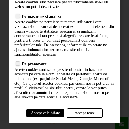
Aceste cookies sunt necesare pentru functionarea site-ului
Contact
web si nu pot fi dezactivate
Termeni si conditii
De masurare si analiza
Politica de confidentialitate
Aceste cookies ne permit sa numaram utilizatorii care
ANPC
viziteaza site-ul sau cat de accesat este un anumit element din
pagina – rapoarte statistice, precum si sa analizam
comportamentul tau pe site si alegerile pe care le-ai facut,
pentru a-ti oferi un continut personalizat conform
preferintelor tale. De asemenea, informatiile colectate ne
ajuta sa imbunatatim performanta site-ului si a
functionalitatilor acestuia.
De promovare
Aceste cookies sunt setate pe site-ul nostru in baza unor
ABONARE LA NEWSLETTER
acorduri pe care le avem incheiate cu partenerii nostri de
publicitate (ex. pagini de Social Media, Google, Microsoft
etc). Cu ajutorul acestor cookies, partenerii nostri pot crea un
ABONARE
profil al vizitatorilor site-ului nostru, carora le vor putea
afisa ulterior anunturi care au legatura cu site-ul nostru pe
alte site-uri pe care acestia le acceseaza.
Accept cele bifate
Accept toate
powered by