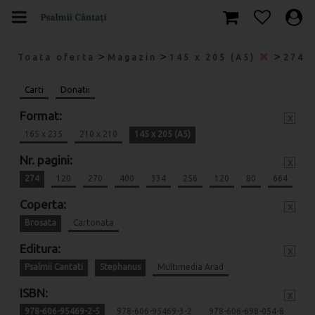
>
>
>
Toata oferta
Magazin
145 x 205 (A5)
274
Carti
Donatii
Format:
x
165 x 235
210 x 210
145 x 205 (A5)
Nr. pagini:
x
274
120
270
400
334
256
120
80
664
Coperta:
x
Brosata
Cartonata
Editura:
x
Psalmii Cantati
Stephanus
Multimedia Arad
ISBN:
x
978-606-95469-2-5
978-606-95469-3-2
978-606-698-054-8