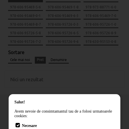
978-606-95469-5-6
978-606-95469-1-8
978-973-88771-6-0
978-606-95469-0-1
978-606-95469-6-3
978-606-95469-7-0
978-606-95469-8-7
978-606-95726-0-3
978-606-95726-1-0
978-606-95726-5-8
978-606-95726-6-5
978-606-95726-8-9
978-606-95726-7-2
978-606-95726-9-6
978-630-95153-0-8
Sortare
Cele mai noi
Pret
Denumire
Nici un rezultat
Salut!
Avem nevoie de consimtamantul tau de a folosi urmatoarele
cookies:
Cum comand
Necesare
Livrare