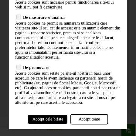
Aceste cookies sunt necesare pentru functionarea site-ului
Contact
web si nu pot fi dezactivate
Termeni si conditii
De masurare si analiza
Politica de confidentialitate
Aceste cookies ne permit sa numaram utilizatorii care
ANPC
viziteaza site-ul sau cat de accesat este un anumit element din
pagina – rapoarte statistice, precum si sa analizam
comportamentul tau pe site si alegerile pe care le-ai facut,
pentru a-ti oferi un continut personalizat conform
preferintelor tale. De asemenea, informatiile colectate ne
ajuta sa imbunatatim performanta site-ului si a
functionalitatilor acestuia.
De promovare
Aceste cookies sunt setate pe site-ul nostru in baza unor
ABONARE LA NEWSLETTER
acorduri pe care le avem incheiate cu partenerii nostri de
publicitate (ex. pagini de Social Media, Google, Microsoft
etc). Cu ajutorul acestor cookies, partenerii nostri pot crea un
ABONARE
profil al vizitatorilor site-ului nostru, carora le vor putea
afisa ulterior anunturi care au legatura cu site-ul nostru pe
alte site-uri pe care acestia le acceseaza.
Accept cele bifate
Accept toate
powered by