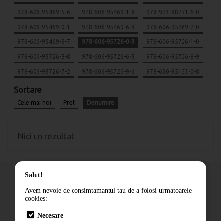
978-606-95469-5-6
978-606-95469-1-8
978-973-88771-6-0
978-606-95469-0-1
978-606-95469-6-3
978-606-95469-7-0
978-606-95469-8-7
978-606-95726-0-3
978-606-95726-1-0
978-606-95726-5-8
978-606-95726-6-5
978-606-95726-8-9
978-606-95726-7-2
978-606-95726-9-6
978-630-95153-0-8
Sortare
Cele mai noi
Pret
Denumire
Nici un rezultat
Salut!
Avem nevoie de consimtamantul tau de a folosi urmatoarele
cookies:
Cum comand
Necesare
Livrare