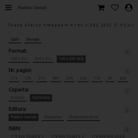
>
>
>
Toata oferta
Magazin
145 x 205 (A5)
Cart
Carti
Donatii
Format:
x
165 x 235
210 x 210
145 x 205 (A5)
Nr. pagini:
x
274
120
270
400
334
256
120
80
664
Coperta:
x
Brosata
Cartonata
Editura:
x
Psalmii Cantati
Stephanus
Multimedia Arad
ISBN:
x
978-606-95469-2-5
978-606-95469-3-2
978-606-698-054-8