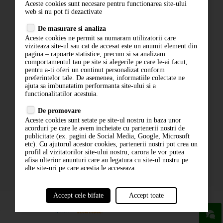
Aceste cookies sunt necesare pentru functionarea site-ului
Contact
web si nu pot fi dezactivate
Termeni si conditii
De masurare si analiza
Politica de confidentialitate
Aceste cookies ne permit sa numaram utilizatorii care
ANPC
viziteaza site-ul sau cat de accesat este un anumit element din
pagina – rapoarte statistice, precum si sa analizam
comportamentul tau pe site si alegerile pe care le-ai facut,
pentru a-ti oferi un continut personalizat conform
preferintelor tale. De asemenea, informatiile colectate ne
ajuta sa imbunatatim performanta site-ului si a
functionalitatilor acestuia.
De promovare
Aceste cookies sunt setate pe site-ul nostru in baza unor
ABONARE LA NEWSLETTER
acorduri pe care le avem incheiate cu partenerii nostri de
publicitate (ex. pagini de Social Media, Google, Microsoft
etc). Cu ajutorul acestor cookies, partenerii nostri pot crea un
ABONARE
profil al vizitatorilor site-ului nostru, carora le vor putea
afisa ulterior anunturi care au legatura cu site-ul nostru pe
alte site-uri pe care acestia le acceseaza.
Accept cele bifate
Accept toate
powered by