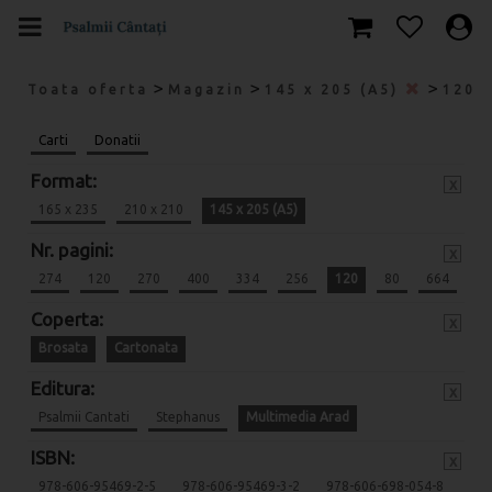
>
>
>
Toata oferta
Magazin
145 x 205 (A5)
120
Carti
Donatii
Format:
x
165 x 235
210 x 210
145 x 205 (A5)
Nr. pagini:
x
274
120
270
400
334
256
120
80
664
Coperta:
x
Brosata
Cartonata
Editura:
x
Psalmii Cantati
Stephanus
Multimedia Arad
ISBN:
x
978-606-95469-2-5
978-606-95469-3-2
978-606-698-054-8