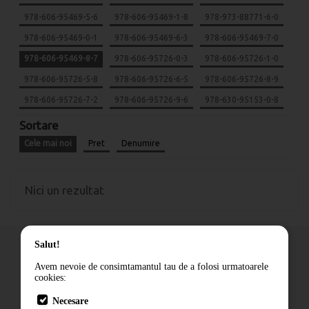
978-606-95469-5-6
978-606-95469-1-8
978-973-88771-6-0
978-606-95469-0-1
978-606-95469-6-3
978-606-95469-7-0
978-606-95469-8-7
978-606-95726-0-3
978-606-95726-1-0
978-606-95726-5-8
978-606-95726-6-5
978-606-95726-8-9
978-606-95726-7-2
978-606-95726-9-6
978-630-95153-0-8
Sortare
Cele mai noi
Pret
Denumire
Nici un rezultat
Salut!
Avem nevoie de consimtamantul tau de a folosi urmatoarele
cookies:
Cum comand
Necesare
Livrare