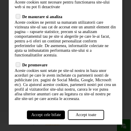
Aceste cookies sunt necesare pentru functionarea site-ului
Contact
web si nu pot fi dezactivate
Termeni si conditii
De masurare si analiza
Politica de confidentialitate
Aceste cookies ne permit sa numaram utilizatorii care
ANPC
viziteaza site-ul sau cat de accesat este un anumit element din
pagina – rapoarte statistice, precum si sa analizam
comportamentul tau pe site si alegerile pe care le-ai facut,
pentru a-ti oferi un continut personalizat conform
preferintelor tale. De asemenea, informatiile colectate ne
ajuta sa imbunatatim performanta site-ului si a
functionalitatilor acestuia.
De promovare
Aceste cookies sunt setate pe site-ul nostru in baza unor
ABONARE LA NEWSLETTER
acorduri pe care le avem incheiate cu partenerii nostri de
publicitate (ex. pagini de Social Media, Google, Microsoft
etc). Cu ajutorul acestor cookies, partenerii nostri pot crea un
ABONARE
profil al vizitatorilor site-ului nostru, carora le vor putea
afisa ulterior anunturi care au legatura cu site-ul nostru pe
alte site-uri pe care acestia le acceseaza.
Accept cele bifate
Accept toate
powered by