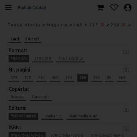
>
>
>
>
Toata oferta
Magazin
165 x 235
256
P
Carti
Donatii
Format:
x
165 x 235
210 x 210
145 x 205 (A5)
Nr. pagini:
x
274
120
270
400
334
256
120
80
664
Coperta:
Brosata
Cartonata
Editura:
x
Psalmii Cantati
Stephanus
Multimedia Arad
ISBN:
x
978-606-95469-2-5
978-606-95469-3-2
978-606-698-054-8