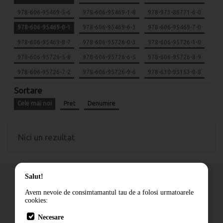
978-606-95469-5-6
978-606-95469-1-8
978-973-88771-6-0
978-606-95469-0-1
978-606-95469-6-3
978-606-95469-7-0
978-606-95469-8-7
978-606-95726-0-3
978-606-95726-1-0
978-606-95726-5-8
978-606-95726-6-5
978-606-95726-8-9
978-606-95726-7-2
978-606-95726-9-6
978-630-95153-0-8
Sortare
Cele mai noi
Pret
Denumire
Nici un rezultat
Salut!
Avem nevoie de consimtamantul tau de a folosi urmatoarele
cookies:
Cum comand
Necesare
Livrare