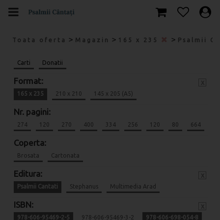
>
>
>
Toata oferta
Magazin
165 x 235
Psalmii C
Carti
Donatii
Format:
x
165 x 235
210 x 210
145 x 205 (A5)
Nr. pagini:
274
120
270
400
334
256
120
80
664
Coperta:
Brosata
Cartonata
Editura:
x
Psalmii Cantati
Stephanus
Multimedia Arad
ISBN:
x
978-606-95469-2-5
978-606-95469-3-2
978-606-698-054-8