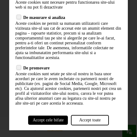
Aceste cookies sunt necesare pentru functionarea site-ului
Contact
web si nu pot fi dezactivate
Termeni si conditii
De masurare si analiza
Politica de confidentialitate
Aceste cookies ne permit sa numaram utilizatorii care
ANPC
viziteaza site-ul sau cat de accesat este un anumit element din
pagina – rapoarte statistice, precum si sa analizam
comportamentul tau pe site si alegerile pe care le-ai facut,
pentru a-ti oferi un continut personalizat conform
preferintelor tale. De asemenea, informatiile colectate ne
ajuta sa imbunatatim performanta site-ului si a
functionalitatilor acestuia.
De promovare
Aceste cookies sunt setate pe site-ul nostru in baza unor
ABONARE LA NEWSLETTER
acorduri pe care le avem incheiate cu partenerii nostri de
publicitate (ex. pagini de Social Media, Google, Microsoft
etc). Cu ajutorul acestor cookies, partenerii nostri pot crea un
ABONARE
profil al vizitatorilor site-ului nostru, carora le vor putea
afisa ulterior anunturi care au legatura cu site-ul nostru pe
alte site-uri pe care acestia le acceseaza.
Accept cele bifate
Accept toate
powered by