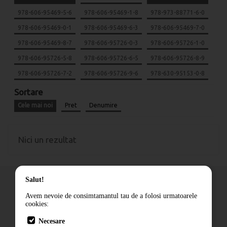
978-606-95469-5-6
978-606-95469-1-8
978-973-88771-6-0
978-606-95469-0-1
978-606-95469-6-3
978-606-95469-7-0
978-606-95469-8-7
978-606-95726-0-3
978-606-95726-1-0
978-606-95726-5-8
978-606-95726-6-5
978-606-95726-8-9
978-606-95726-7-2
978-606-95726-9-6
978-630-95153-0-8
Sortare
Cele mai noi
Pret
Denumire
Nici un rezultat
Salut!
Avem nevoie de consimtamantul tau de a folosi urmatoarele
cookies:
Cum comand
Necesare
Livrare