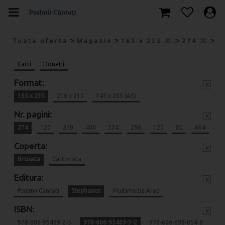
>
>
>
>
Toata oferta
Magazin
165 x 235
274
B
Carti
Donatii
Format:
x
165 x 235
210 x 210
145 x 205 (A5)
Nr. pagini:
x
274
120
270
400
334
256
120
80
664
Coperta:
x
Brosata
Cartonata
Editura:
x
Psalmii Cantati
Stephanus
Multimedia Arad
ISBN:
x
978-606-95469-2-5
978-606-95469-3-2
978-606-698-054-8