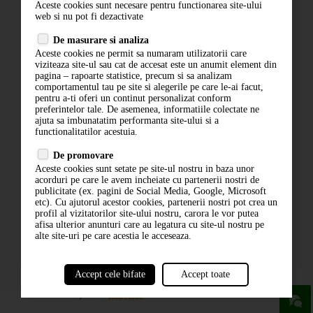
Aceste cookies sunt necesare pentru functionarea site-ului
Contact
web si nu pot fi dezactivate
Termeni si conditii
De masurare si analiza
Politica de confidentialitate
Aceste cookies ne permit sa numaram utilizatorii care
ANPC
viziteaza site-ul sau cat de accesat este un anumit element din
pagina – rapoarte statistice, precum si sa analizam
comportamentul tau pe site si alegerile pe care le-ai facut,
pentru a-ti oferi un continut personalizat conform
preferintelor tale. De asemenea, informatiile colectate ne
ajuta sa imbunatatim performanta site-ului si a
functionalitatilor acestuia.
De promovare
Aceste cookies sunt setate pe site-ul nostru in baza unor
ABONARE LA NEWSLETTER
acorduri pe care le avem incheiate cu partenerii nostri de
publicitate (ex. pagini de Social Media, Google, Microsoft
etc). Cu ajutorul acestor cookies, partenerii nostri pot crea un
ABONARE
profil al vizitatorilor site-ului nostru, carora le vor putea
afisa ulterior anunturi care au legatura cu site-ul nostru pe
alte site-uri pe care acestia le acceseaza.
Accept cele bifate
Accept toate
powered by