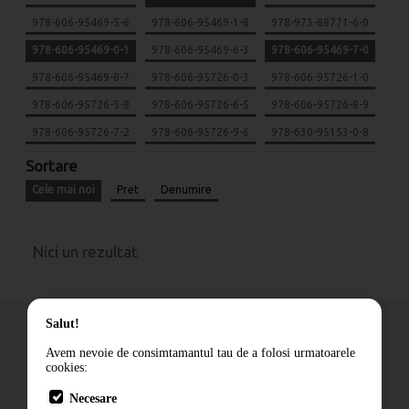
978-606-95469-5-6
978-606-95469-1-8
978-973-88771-6-0
978-606-95469-0-1
978-606-95469-6-3
978-606-95469-7-0
978-606-95469-8-7
978-606-95726-0-3
978-606-95726-1-0
978-606-95726-5-8
978-606-95726-6-5
978-606-95726-8-9
978-606-95726-7-2
978-606-95726-9-6
978-630-95153-0-8
Sortare
Cele mai noi
Pret
Denumire
Nici un rezultat
Salut!
Avem nevoie de consimtamantul tau de a folosi urmatoarele
cookies:
Cum comand
Necesare
Livrare