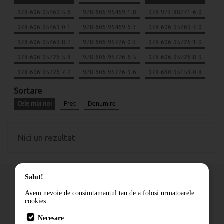
978-606-95469-5-6
978-606-95469-1-8
978-973-88771-6-0
978-606-95469-0-1
978-606-95469-6-3
978-606-95469-7-0
978-606-95469-8-7
978-606-95726-0-3
978-606-95726-1-0
978-606-95726-5-8
978-606-95726-6-5
978-606-95726-8-9
978-606-95726-7-2
978-606-95726-9-6
978-630-95153-0-8
Sortare
Cele mai noi
Pret
Denumire
Nici un rezultat
Salut!
Avem nevoie de consimtamantul tau de a folosi urmatoarele
cookies:
Cum comand
Necesare
Livrare