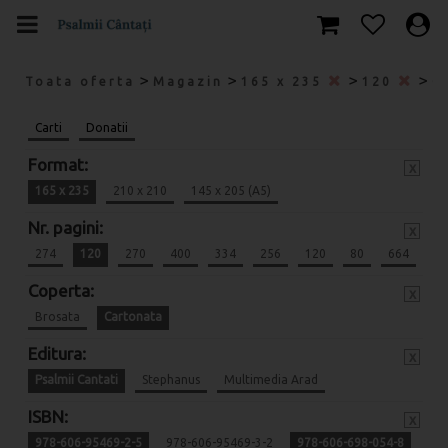
>
>
>
>
Toata oferta
Magazin
165 x 235
120
C
Carti
Donatii
Format:
x
165 x 235
210 x 210
145 x 205 (A5)
Nr. pagini:
x
274
120
270
400
334
256
120
80
664
Coperta:
x
Brosata
Cartonata
Editura:
x
Psalmii Cantati
Stephanus
Multimedia Arad
ISBN:
x
978-606-95469-2-5
978-606-95469-3-2
978-606-698-054-8