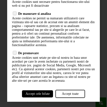
Aceste cookies sunt necesare pentru functionarea site-ului
Contact
web si nu pot fi dezactivate
Termeni si conditii
De masurare si analiza
Politica de confidentialitate
Aceste cookies ne permit sa numaram utilizatorii care
ANPC
viziteaza site-ul sau cat de accesat este un anumit element din
pagina – rapoarte statistice, precum si sa analizam
comportamentul tau pe site si alegerile pe care le-ai facut,
pentru a-ti oferi un continut personalizat conform
preferintelor tale. De asemenea, informatiile colectate ne
ajuta sa imbunatatim performanta site-ului si a
functionalitatilor acestuia.
De promovare
Aceste cookies sunt setate pe site-ul nostru in baza unor
ABONARE LA NEWSLETTER
acorduri pe care le avem incheiate cu partenerii nostri de
publicitate (ex. pagini de Social Media, Google, Microsoft
etc). Cu ajutorul acestor cookies, partenerii nostri pot crea un
ABONARE
profil al vizitatorilor site-ului nostru, carora le vor putea
afisa ulterior anunturi care au legatura cu site-ul nostru pe
alte site-uri pe care acestia le acceseaza.
Accept cele bifate
Accept toate
powered by