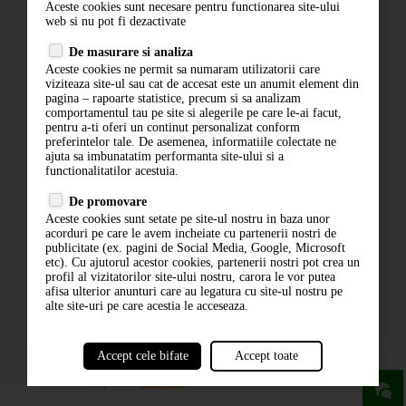
Aceste cookies sunt necesare pentru functionarea site-ului
Contact
web si nu pot fi dezactivate
Termeni si conditii
De masurare si analiza
Politica de confidentialitate
Aceste cookies ne permit sa numaram utilizatorii care
ANPC
viziteaza site-ul sau cat de accesat este un anumit element din
pagina – rapoarte statistice, precum si sa analizam
comportamentul tau pe site si alegerile pe care le-ai facut,
pentru a-ti oferi un continut personalizat conform
preferintelor tale. De asemenea, informatiile colectate ne
ajuta sa imbunatatim performanta site-ului si a
functionalitatilor acestuia.
De promovare
Aceste cookies sunt setate pe site-ul nostru in baza unor
ABONARE LA NEWSLETTER
acorduri pe care le avem incheiate cu partenerii nostri de
publicitate (ex. pagini de Social Media, Google, Microsoft
etc). Cu ajutorul acestor cookies, partenerii nostri pot crea un
ABONARE
profil al vizitatorilor site-ului nostru, carora le vor putea
afisa ulterior anunturi care au legatura cu site-ul nostru pe
alte site-uri pe care acestia le acceseaza.
Accept cele bifate
Accept toate
powered by