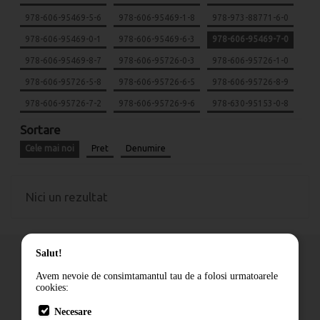
978-606-95469-5-6
978-606-95469-1-8
978-973-88771-6-0
978-606-95469-0-1
978-606-95469-6-3
978-606-95469-7-0
978-606-95469-8-7
978-606-95726-0-3
978-606-95726-1-0
978-606-95726-5-8
978-606-95726-6-5
978-606-95726-8-9
978-606-95726-7-2
978-606-95726-9-6
978-630-95153-0-8
Sortare
Cele mai noi
Pret
Denumire
Nici un rezultat
Salut!
Avem nevoie de consimtamantul tau de a folosi urmatoarele
cookies:
Cum comand
Necesare
Livrare