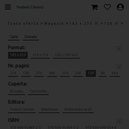
>
>
>
>
Toata oferta
Magazin
165 x 235
120
9
Carti
Donatii
Format:
x
165 x 235
210 x 210
145 x 205 (A5)
Nr. pagini:
x
274
120
270
400
334
256
120
80
664
Coperta:
Brosata
Cartonata
Editura:
Psalmii Cantati
Stephanus
Multimedia Arad
ISBN:
x
978-606-95469-2-5
978-606-95469-3-2
978-606-698-054-8