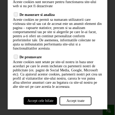
Aceste cookies sunt necesare pentru functionarea site-ului
Contact
web si nu pot fi dezactivate
Termeni si conditii
De masurare si analiza
Politica de confidentialitate
Aceste cookies ne permit sa numaram utilizatorii care
ANPC
viziteaza site-ul sau cat de accesat este un anumit element din
pagina – rapoarte statistice, precum si sa analizam
comportamentul tau pe site si alegerile pe care le-ai facut,
pentru a-ti oferi un continut personalizat conform
preferintelor tale. De asemenea, informatiile colectate ne
ajuta sa imbunatatim performanta site-ului si a
functionalitatilor acestuia.
De promovare
Aceste cookies sunt setate pe site-ul nostru in baza unor
ABONARE LA NEWSLETTER
acorduri pe care le avem incheiate cu partenerii nostri de
publicitate (ex. pagini de Social Media, Google, Microsoft
etc). Cu ajutorul acestor cookies, partenerii nostri pot crea un
ABONARE
profil al vizitatorilor site-ului nostru, carora le vor putea
afisa ulterior anunturi care au legatura cu site-ul nostru pe
alte site-uri pe care acestia le acceseaza.
Accept cele bifate
Accept toate
powered by