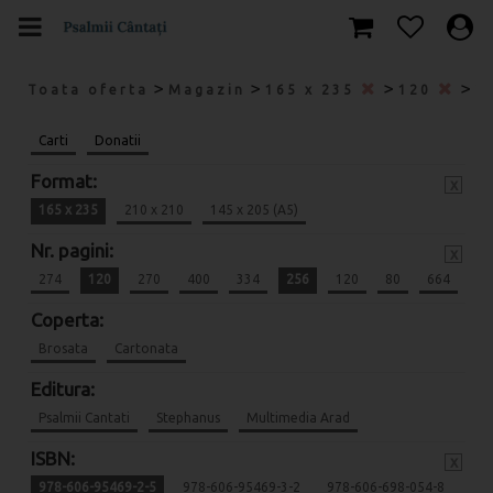
>
>
>
>
Toata oferta
Magazin
165 x 235
120
2
Carti
Donatii
Format:
x
165 x 235
210 x 210
145 x 205 (A5)
Nr. pagini:
x
274
120
270
400
334
256
120
80
664
Coperta:
Brosata
Cartonata
Editura:
Psalmii Cantati
Stephanus
Multimedia Arad
ISBN:
x
978-606-95469-2-5
978-606-95469-3-2
978-606-698-054-8