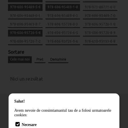
978-606-95469-5-6
978-606-95469-1-8
978-973-88771-6-0
978-606-95469-0-1
978-606-95469-6-3
978-606-95469-7-0
978-606-95469-8-7
978-606-95726-0-3
978-606-95726-1-0
978-606-95726-5-8
978-606-95726-6-5
978-606-95726-8-9
978-606-95726-7-2
978-606-95726-9-6
978-630-95153-0-8
Sortare
Cele mai noi
Pret
Denumire
Nici un rezultat
Salut!
Avem nevoie de consimtamantul tau de a folosi urmatoarele
cookies:
Cum comand
Necesare
Livrare