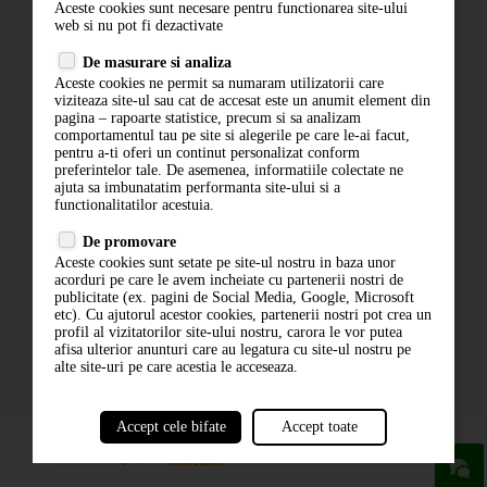
Aceste cookies sunt necesare pentru functionarea site-ului
Contact
web si nu pot fi dezactivate
Termeni si conditii
De masurare si analiza
Politica de confidentialitate
Aceste cookies ne permit sa numaram utilizatorii care
ANPC
viziteaza site-ul sau cat de accesat este un anumit element din
pagina – rapoarte statistice, precum si sa analizam
comportamentul tau pe site si alegerile pe care le-ai facut,
pentru a-ti oferi un continut personalizat conform
preferintelor tale. De asemenea, informatiile colectate ne
ajuta sa imbunatatim performanta site-ului si a
functionalitatilor acestuia.
De promovare
Aceste cookies sunt setate pe site-ul nostru in baza unor
ABONARE LA NEWSLETTER
acorduri pe care le avem incheiate cu partenerii nostri de
publicitate (ex. pagini de Social Media, Google, Microsoft
etc). Cu ajutorul acestor cookies, partenerii nostri pot crea un
ABONARE
profil al vizitatorilor site-ului nostru, carora le vor putea
afisa ulterior anunturi care au legatura cu site-ul nostru pe
alte site-uri pe care acestia le acceseaza.
Accept cele bifate
Accept toate
powered by