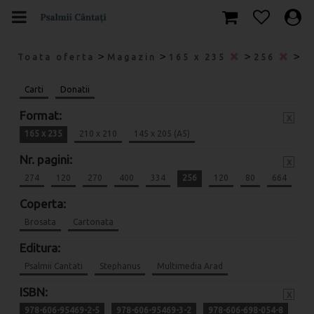
>
>
>
>
Toata oferta
Magazin
165 x 235
256
9
Carti
Donatii
Format:
x
165 x 235
210 x 210
145 x 205 (A5)
Nr. pagini:
x
274
120
270
400
334
256
120
80
664
Coperta:
Brosata
Cartonata
Editura:
Psalmii Cantati
Stephanus
Multimedia Arad
ISBN:
x
978-606-95469-2-5
978-606-95469-3-2
978-606-698-054-8