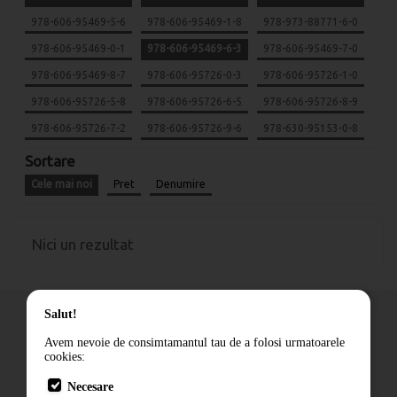
978-606-95469-5-6
978-606-95469-1-8
978-973-88771-6-0
978-606-95469-0-1
978-606-95469-6-3
978-606-95469-7-0
978-606-95469-8-7
978-606-95726-0-3
978-606-95726-1-0
978-606-95726-5-8
978-606-95726-6-5
978-606-95726-8-9
978-606-95726-7-2
978-606-95726-9-6
978-630-95153-0-8
Sortare
Cele mai noi
Pret
Denumire
Nici un rezultat
Salut!
Avem nevoie de consimtamantul tau de a folosi urmatoarele
cookies:
Cum comand
Necesare
Livrare