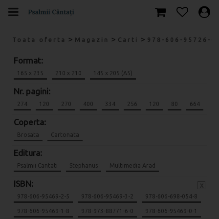
>
>
>
Toata oferta
Magazin
Carti
978-606-95726-0
Format:
165 x 235
210 x 210
145 x 205 (A5)
Nr. pagini:
274
120
270
400
334
256
120
80
664
Coperta:
Brosata
Cartonata
Editura:
Psalmii Cantati
Stephanus
Multimedia Arad
ISBN:
x
978-606-95469-2-5
978-606-95469-3-2
978-606-698-054-8
978-606-95469-1-8
978-973-88771-6-0
978-606-95469-0-1