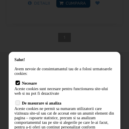
DETALII
CUMPARA
1
Salut!
Avem nevoie de consimtamantul tau de a folosi urmatoarele
cookies:
Cum comand
Necesare
Livrare
Aceste cookies sunt necesare pentru functionarea site-ului
Contact
web si nu pot fi dezactivate
Termeni si conditii
De masurare si analiza
Politica de confidentialitate
Aceste cookies ne permit sa numaram utilizatorii care
ANPC
viziteaza site-ul sau cat de accesat este un anumit element din
pagina – rapoarte statistice, precum si sa analizam
comportamentul tau pe site si alegerile pe care le-ai facut,
pentru a-ti oferi un continut personalizat conform