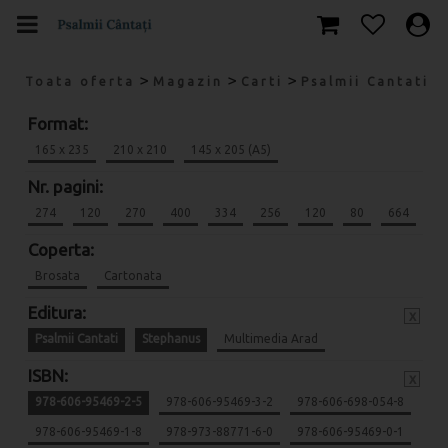
>
>
>
Toata oferta
Magazin
Carti
Psalmii Cantati
Format:
165 x 235
210 x 210
145 x 205 (A5)
Nr. pagini:
274
120
270
400
334
256
120
80
664
Coperta:
Brosata
Cartonata
Editura:
x
Psalmii Cantati
Stephanus
Multimedia Arad
ISBN:
x
978-606-95469-2-5
978-606-95469-3-2
978-606-698-054-8
978-606-95469-1-8
978-973-88771-6-0
978-606-95469-0-1