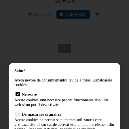
50 RON
DETALII
CUMPARA
1
Salut!
Avem nevoie de consimtamantul tau de a folosi urmatoarele
cookies:
Cum comand
Necesare
Livrare
Aceste cookies sunt necesare pentru functionarea site-ului
Contact
web si nu pot fi dezactivate
Termeni si conditii
De masurare si analiza
Politica de confidentialitate
Aceste cookies ne permit sa numaram utilizatorii care
ANPC
viziteaza site-ul sau cat de accesat este un anumit element din