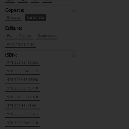
Coperta:
x
Brosata
Cartonata
Editura:
Psalmii Cantati
Stephanus
Multimedia Arad
ISBN:
x
978-606-95469-2-5
978-606-95469-3-2
978-606-698-054-8
978-606-95469-1-8
978-973-88771-6-0
978-606-95469-0-1
978-606-95469-6-3
978-606-95469-7-0