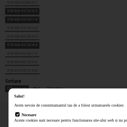
978-606-95469-8-7
978-606-95726-0-3
978-606-95726-1-0
978-606-95726-5-8
978-606-95726-6-5
978-606-95726-8-9
978-606-95726-7-2
978-606-95726-9-6
978-630-95153-0-8
Sortare
Cele mai noi
Pret
Denumire
Salut!
Avem nevoie de consimtamantul tau de a folosi urmatoarele cookies:
Necesare
Aceste cookies sunt necesare pentru functionarea site-ului web si nu po
Cum comand