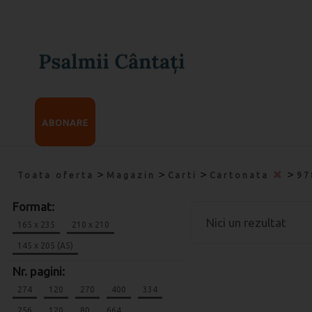
ABONARE
>
>
>
>
Toata oferta
Magazin
Carti
Cartonata
97
Format:
Nici un rezultat
165 x 235
210 x 210
145 x 205 (A5)
Nr. pagini:
274
120
270
400
334
256
120
80
664