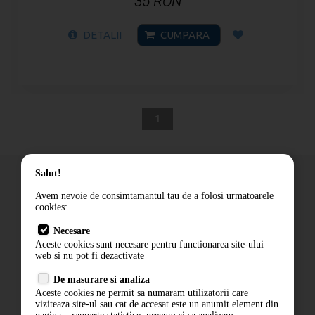
35 RON
DETALII
CUMPARA
1
Salut!
Avem nevoie de consimtamantul tau de a folosi urmatoarele
cookies:
Cum comand
Necesare
Livrare
Aceste cookies sunt necesare pentru functionarea site-ului
Contact
web si nu pot fi dezactivate
Termeni si conditii
De masurare si analiza
Politica de confidentialitate
Aceste cookies ne permit sa numaram utilizatorii care
ANPC
viziteaza site-ul sau cat de accesat este un anumit element din