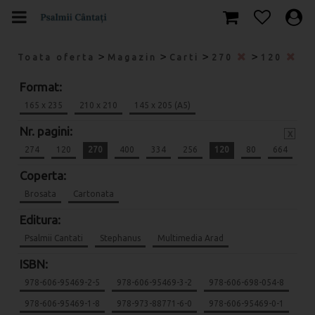
>
>
>
>
Toata oferta
Magazin
Carti
270
120
Format:
165 x 235
210 x 210
145 x 205 (A5)
Nr. pagini:
x
274
120
270
400
334
256
120
80
664
Coperta:
Brosata
Cartonata
Editura:
Psalmii Cantati
Stephanus
Multimedia Arad
ISBN:
978-606-95469-2-5
978-606-95469-3-2
978-606-698-054-8
978-606-95469-1-8
978-973-88771-6-0
978-606-95469-0-1