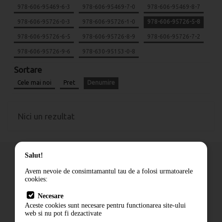
978-606-95469-6-3
978-606-95469-7-0
978-606-95469-8-7
978-606-95726-0-3
978-606-95726-1-0
978-606-95726-5-8
978-606-95726-6-5
978-606-95726-8-9
978-606-95726-7-2
978-606-95726-9-6
978-630-95153-0-8
Sortare
Cele mai noi
Pret
Denumire
Nici un rezultat
Salut!
Avem nevoie de consimtamantul tau de a folosi urmatoarele
cookies:
Cum comand
Necesare
Livrare
Aceste cookies sunt necesare pentru functionarea site-ului
Contact
web si nu pot fi dezactivate