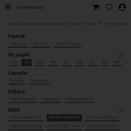
>
>
>
>
Toata oferta
Magazin
Carti
120
978-606
Format:
165 x 235
210 x 210
145 x 205 (A5)
Nr. pagini:
x
274
120
270
400
334
256
120
80
664
Coperta:
Brosata
Cartonata
Editura:
Psalmii Cantati
Stephanus
Multimedia Arad
ISBN:
x
978-606-95469-2-5
978-606-95469-3-2
978-606-698-054-8
978-606-95469-1-8
978-973-88771-6-0
978-606-95469-0-1