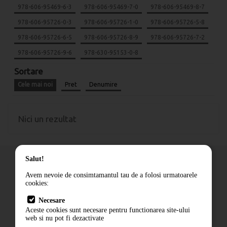
978-606-95469-6-3
978-606-95469-7-0
978-606-95469-8-7
978-606-95726-0-3
978-606-95726-1-0
978-606-95726-5-8
978-606-95726-6-5
978-606-95726-8-9
978-606-95726-7-2
978-606-95726-9-6
978-630-95153-0-8
Sortare
Cele mai noi
Pret
Denumire
Nici un rezultat
Salut!
Avem nevoie de consimtamantul tau de a folosi urmatoarele
cookies:
Cum comand
Necesare
Livrare
Aceste cookies sunt necesare pentru functionarea site-ului
Contact
web si nu pot fi dezactivate