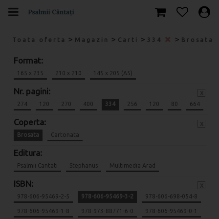
>
>
>
>
Toata oferta
Magazin
Carti
334
Brosata
Format:
165 x 235
210 x 210
145 x 205 (A5)
Nr. pagini:
x
274
120
270
400
334
256
120
80
664
Coperta:
x
Brosata
Cartonata
Editura:
Psalmii Cantati
Stephanus
Multimedia Arad
ISBN:
x
978-606-95469-2-5
978-606-95469-3-2
978-606-698-054-8
978-606-95469-1-8
978-973-88771-6-0
978-606-95469-0-1