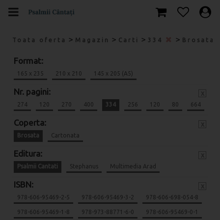
>
>
>
>
Toata oferta
Magazin
Carti
334
Brosata
Format:
165 x 235
210 x 210
145 x 205 (A5)
Nr. pagini:
x
274
120
270
400
334
256
120
80
664
Coperta:
x
Brosata
Cartonata
Editura:
x
Psalmii Cantati
Stephanus
Multimedia Arad
ISBN:
x
978-606-95469-2-5
978-606-95469-3-2
978-606-698-054-8
978-606-95469-1-8
978-973-88771-6-0
978-606-95469-0-1