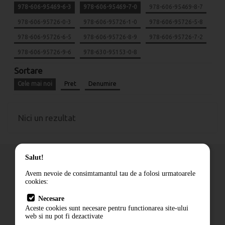
978-606-95469-6-3
978-606-95469-7-0
978-606-95469-8-7
978-606-95726-0-3
978-606-95726-1-0
978-606-95726-5-8
978-606-95726-6-5
978-606-95726-8-9
978-606-95726-7-2
978-606-95726-9-6
978-630-95153-0-8
Sortare
Cele mai noi
Pret
Denumire
Nici un rezultat
Salut!
Avem nevoie de consimtamantul tau de a folosi urmatoarele
cookies:
Cum comand
Necesare
Livrare
Aceste cookies sunt necesare pentru functionarea site-ului
Contact
web si nu pot fi dezactivate