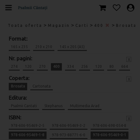
>
>
>
>
Toata oferta
Magazin
Carti
400
Brosata
Format:
165 x 235
210 x 210
145 x 205 (A5)
Nr. pagini:
x
274
120
270
400
334
256
120
80
664
Coperta:
x
Brosata
Cartonata
Editura:
Psalmii Cantati
Stephanus
Multimedia Arad
ISBN:
x
978-606-95469-2-5
978-606-95469-3-2
978-606-698-054-8
978-606-95469-1-8
978-973-88771-6-0
978-606-95469-0-1