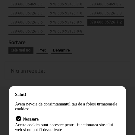
978-606-95469-6-3
978-606-95469-7-0
978-606-95469-8-7
978-606-95726-0-3
978-606-95726-1-0
978-606-95726-5-8
978-606-95726-6-5
978-606-95726-8-9
978-606-95726-7-2
978-606-95726-9-6
978-630-95153-0-8
Sortare
Cele mai noi
Pret
Denumire
Nici un rezultat
Salut!
Avem nevoie de consimtamantul tau de a folosi urmatoarele
cookies:
Cum comand
Necesare
Livrare
Aceste cookies sunt necesare pentru functionarea site-ului
Contact
web si nu pot fi dezactivate