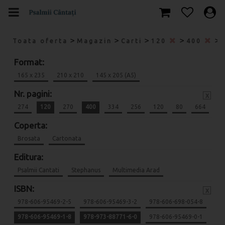
>
>
>
>
>
Toata oferta
Magazin
Carti
120
400
Format:
165 x 235
210 x 210
145 x 205 (A5)
Nr. pagini:
x
274
120
270
400
334
256
120
80
664
Coperta:
Brosata
Cartonata
Editura:
Psalmii Cantati
Stephanus
Multimedia Arad
ISBN:
x
978-606-95469-2-5
978-606-95469-3-2
978-606-698-054-8
978-606-95469-1-8
978-973-88771-6-0
978-606-95469-0-1