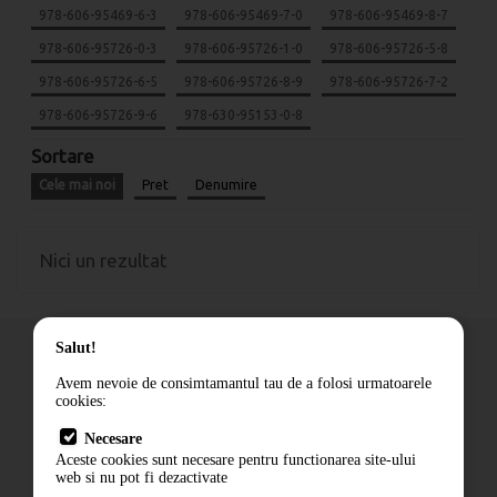
978-606-95469-6-3
978-606-95469-7-0
978-606-95469-8-7
978-606-95726-0-3
978-606-95726-1-0
978-606-95726-5-8
978-606-95726-6-5
978-606-95726-8-9
978-606-95726-7-2
978-606-95726-9-6
978-630-95153-0-8
Sortare
Cele mai noi
Pret
Denumire
Nici un rezultat
Salut!
Avem nevoie de consimtamantul tau de a folosi urmatoarele
cookies:
Cum comand
Necesare
Livrare
Aceste cookies sunt necesare pentru functionarea site-ului
Contact
web si nu pot fi dezactivate