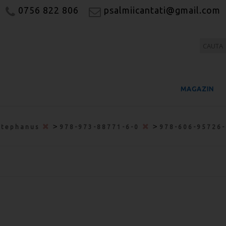
0756 822 806
psalmiicantati@gmail.com
MAGAZIN
>
>
Stephanus
978-973-88771-6-0
978-606-95726