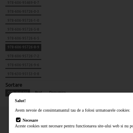
978-606-95469-8-7
978-606-95726-0-3
978-606-95726-1-0
978-606-95726-5-8
978-606-95726-6-5
978-606-95726-8-9
978-606-95726-7-2
978-606-95726-9-6
978-630-95153-0-8
Sortare
Cele mai noi
Pret
Denumire
Salut!
Avem nevoie de consimtamantul tau de a folosi urmatoarele cookies:
Necesare
Aceste cookies sunt necesare pentru functionarea site-ului web si nu po
Cum comand