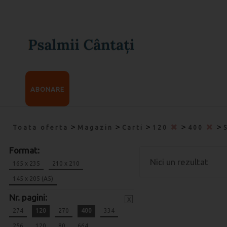
ABONARE
>
>
>
>
>
Toata oferta
Magazin
Carti
120
400
Format:
Nici un rezultat
165 x 235
210 x 210
145 x 205 (A5)
Nr. pagini:
x
274
120
270
400
334
256
120
80
664