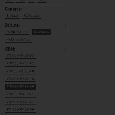
Coperta:
Brosata
Cartonata
Editura:
x
Psalmii Cantati
Stephanus
Multimedia Arad
ISBN:
x
978-606-95469-2-5
978-606-95469-3-2
978-606-698-054-8
978-606-95469-1-8
978-973-88771-6-0
978-606-95469-0-1
978-606-95469-6-3
978-606-95469-7-0