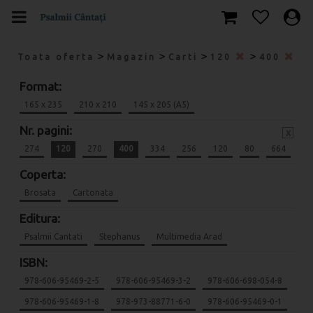
>
>
>
>
Toata oferta
Magazin
Carti
120
400
Format:
165 x 235
210 x 210
145 x 205 (A5)
Nr. pagini:
x
274
120
270
400
334
256
120
80
664
Coperta:
Brosata
Cartonata
Editura:
Psalmii Cantati
Stephanus
Multimedia Arad
ISBN:
978-606-95469-2-5
978-606-95469-3-2
978-606-698-054-8
978-606-95469-1-8
978-973-88771-6-0
978-606-95469-0-1