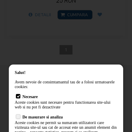
25 RON
DETALII
CUMPARA
1
Salut!
Avem nevoie de consimtamantul tau de a folosi urmatoarele
cookies:
Cum comand
Necesare
Livrare
Aceste cookies sunt necesare pentru functionarea site-ului
Contact
web si nu pot fi dezactivate
Termeni si conditii
De masurare si analiza
Politica de confidentialitate
Aceste cookies ne permit sa numaram utilizatorii care
ANPC
viziteaza site-ul sau cat de accesat este un anumit element din