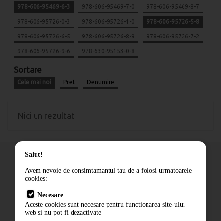
978-606-95469-6-3
978-606-95469-7-0
978-606-95469-8-7
978-606-95726-0-3
978-606-95726-1-0
978-606-95726-5-8
978-606-95726-6-5
978-606-95726-8-9
978-606-95726-7-2
978-606-95726-9-6
978-630-95153-0-8
Sortare
Cele mai noi
Pret
Denumire
Nici un rezultat
Salut!
Avem nevoie de consimtamantul tau de a folosi urmatoarele
cookies:
Cum comand
Necesare
Livrare
Aceste cookies sunt necesare pentru functionarea site-ului
Contact
web si nu pot fi dezactivate