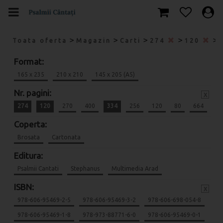
>
>
>
>
>
Toata oferta
Magazin
Carti
274
120
Format:
165 x 235
210 x 210
145 x 205 (A5)
Nr. pagini:
x
274
120
270
400
334
256
120
80
664
Coperta:
Brosata
Cartonata
Editura:
Psalmii Cantati
Stephanus
Multimedia Arad
ISBN:
x
978-606-95469-2-5
978-606-95469-3-2
978-606-698-054-8
978-606-95469-1-8
978-973-88771-6-0
978-606-95469-0-1