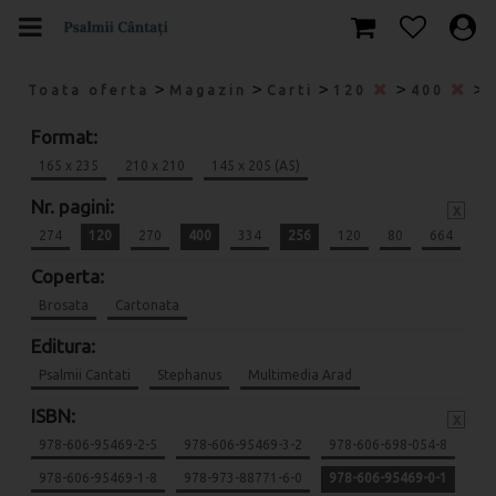
>
>
>
>
>
Toata oferta
Magazin
Carti
120
400
Format:
165 x 235
210 x 210
145 x 205 (A5)
Nr. pagini:
x
274
120
270
400
334
256
120
80
664
Coperta:
Brosata
Cartonata
Editura:
Psalmii Cantati
Stephanus
Multimedia Arad
ISBN:
x
978-606-95469-2-5
978-606-95469-3-2
978-606-698-054-8
978-606-95469-1-8
978-973-88771-6-0
978-606-95469-0-1