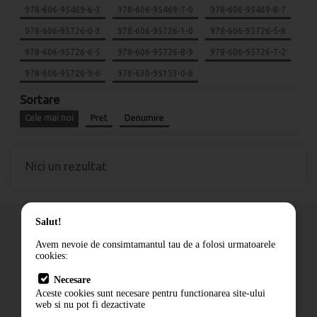
978-606-95469-6-3
978-606-95469-7-0
978-606-95469-8-7
978-606-95726-0-3
978-606-95726-1-0
978-606-95726-5-8
978-606-95726-6-5
978-606-95726-8-9
978-606-95726-7-2
978-606-95726-9-6
978-630-95153-0-8
Sortare
Cele mai noi
Pret
Denumire
Nici un rezultat
Salut!
Avem nevoie de consimtamantul tau de a folosi urmatoarele
cookies:
Cum comand
Necesare
Livrare
Aceste cookies sunt necesare pentru functionarea site-ului
Contact
web si nu pot fi dezactivate