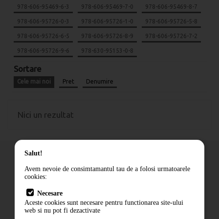
978-606-95469-6-3
978-606-95469-7-0
978-606-95469-8-7
978-606-95726-0-3
978-606-95726-1-0
978-606-95726-5-8
978-606-95726-6-5
978-606-95726-8-9
978-606-95726-7-2
978-606-95726-9-6
978-630-95153-0-8
Sortare
Cele mai noi
Pret
Denumire
Nici un rezultat
Salut!
Avem nevoie de consimtamantul tau de a folosi urmatoarele
cookies:
Cum comand
Necesare
Livrare
Aceste cookies sunt necesare pentru functionarea site-ului
Contact
web si nu pot fi dezactivate