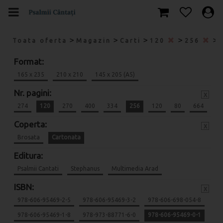
>
>
>
>
>
Toata oferta
Magazin
Carti
120
256
Format:
165 x 235
210 x 210
145 x 205 (A5)
Nr. pagini:
x
274
120
270
400
334
256
120
80
664
Coperta:
x
Brosata
Cartonata
Editura:
Psalmii Cantati
Stephanus
Multimedia Arad
ISBN:
x
978-606-95469-2-5
978-606-95469-3-2
978-606-698-054-8
978-606-95469-1-8
978-973-88771-6-0
978-606-95469-0-1