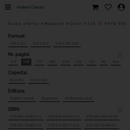
>
>
>
>
Toata oferta
Magazin
Carti
120
978-606
Format:
165 x 235
210 x 210
145 x 205 (A5)
Nr. pagini:
x
274
120
270
400
334
256
120
80
664
Coperta:
Brosata
Cartonata
Editura:
Psalmii Cantati
Stephanus
Multimedia Arad
ISBN:
x
978-606-95469-2-5
978-606-95469-3-2
978-606-698-054-8
978-606-95469-1-8
978-973-88771-6-0
978-606-95469-0-1