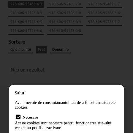
978-606-95469-6-3
978-606-95469-7-0
978-606-95469-8-7
978-606-95726-0-3
978-606-95726-1-0
978-606-95726-5-8
978-606-95726-6-5
978-606-95726-8-9
978-606-95726-7-2
978-606-95726-9-6
978-630-95153-0-8
Sortare
Cele mai noi
Pret
Denumire
Nici un rezultat
Salut!
Avem nevoie de consimtamantul tau de a folosi urmatoarele
cookies:
Cum comand
Necesare
Livrare
Aceste cookies sunt necesare pentru functionarea site-ului
Contact
web si nu pot fi dezactivate