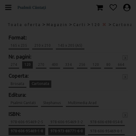
>
>
>
>
Toata oferta
Magazin
Carti
120
Cartona
Format:
165 x 235
210 x 210
145 x 205 (A5)
Nr. pagini:
x
274
120
270
400
334
256
120
80
664
Coperta:
x
Brosata
Cartonata
Editura:
Psalmii Cantati
Stephanus
Multimedia Arad
ISBN:
x
978-606-95469-2-5
978-606-95469-3-2
978-606-698-054-8
978-606-95469-1-8
978-973-88771-6-0
978-606-95469-0-1