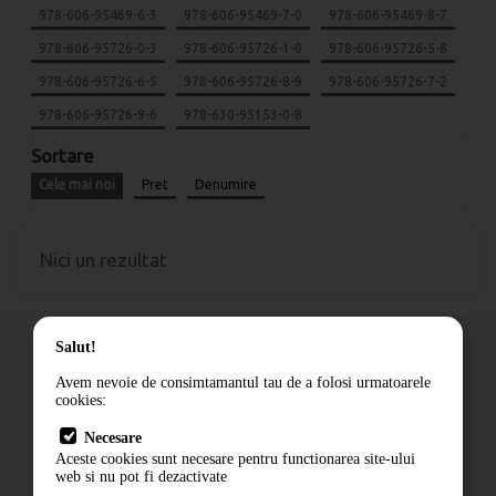
978-606-95469-6-3
978-606-95469-7-0
978-606-95469-8-7
978-606-95726-0-3
978-606-95726-1-0
978-606-95726-5-8
978-606-95726-6-5
978-606-95726-8-9
978-606-95726-7-2
978-606-95726-9-6
978-630-95153-0-8
Sortare
Cele mai noi
Pret
Denumire
Nici un rezultat
Salut!
Avem nevoie de consimtamantul tau de a folosi urmatoarele
cookies:
Cum comand
Necesare
Livrare
Aceste cookies sunt necesare pentru functionarea site-ului
Contact
web si nu pot fi dezactivate