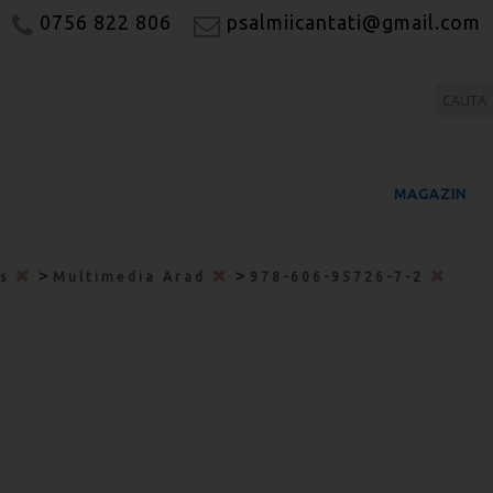
0756 822 806
psalmiicantati@gmail.com
MAGAZIN
>
>
us
Multimedia Arad
978-606-95726-7-2