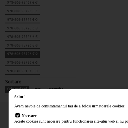
978-606-95469-8-7
978-606-95726-0-3
978-606-95726-1-0
978-606-95726-5-8
978-606-95726-6-5
978-606-95726-8-9
978-606-95726-7-2
978-606-95726-9-6
978-630-95153-0-8
Sortare
Cele mai noi
Pret
Denumire
Salut!
Avem nevoie de consimtamantul tau de a folosi urmatoarele cookies:
Necesare
Aceste cookies sunt necesare pentru functionarea site-ului web si nu po
Cum comand