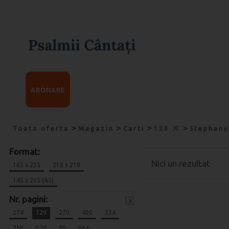
ABONARE
>
>
>
>
Toata oferta
Magazin
Carti
120
Stephan
Format:
Nici un rezultat
165 x 235
210 x 210
145 x 205 (A5)
Nr. pagini:
x
274
120
270
400
334
256
120
80
664