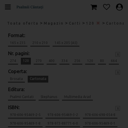
>
>
>
>
Toata oferta
Magazin
Carti
120
Cartona
Format:
165 x 235
210 x 210
145 x 205 (A5)
Nr. pagini:
x
274
120
270
400
334
256
120
80
664
Coperta:
x
Brosata
Cartonata
Editura:
Psalmii Cantati
Stephanus
Multimedia Arad
ISBN:
x
978-606-95469-2-5
978-606-95469-3-2
978-606-698-054-8
978-606-95469-1-8
978-973-88771-6-0
978-606-95469-0-1