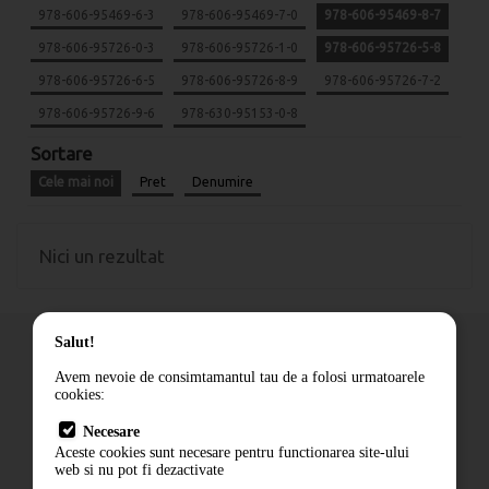
978-606-95469-6-3
978-606-95469-7-0
978-606-95469-8-7
978-606-95726-0-3
978-606-95726-1-0
978-606-95726-5-8
978-606-95726-6-5
978-606-95726-8-9
978-606-95726-7-2
978-606-95726-9-6
978-630-95153-0-8
Sortare
Cele mai noi
Pret
Denumire
Nici un rezultat
Salut!
Avem nevoie de consimtamantul tau de a folosi urmatoarele
cookies:
Cum comand
Necesare
Livrare
Aceste cookies sunt necesare pentru functionarea site-ului
Contact
web si nu pot fi dezactivate