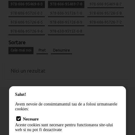
978-606-95469-6-3
978-606-95469-7-0
978-606-95469-8-7
978-606-95726-0-3
978-606-95726-1-0
978-606-95726-5-8
978-606-95726-6-5
978-606-95726-8-9
978-606-95726-7-2
978-606-95726-9-6
978-630-95153-0-8
Sortare
Cele mai noi
Pret
Denumire
Nici un rezultat
Salut!
Avem nevoie de consimtamantul tau de a folosi urmatoarele
cookies:
Cum comand
Necesare
Livrare
Aceste cookies sunt necesare pentru functionarea site-ului
Contact
web si nu pot fi dezactivate