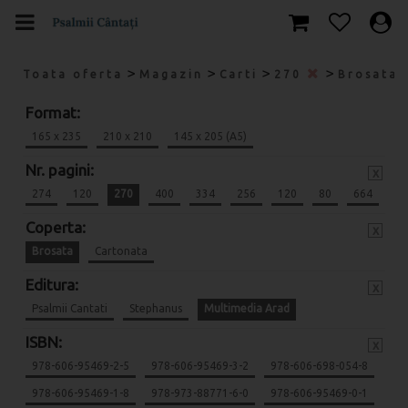
>
>
>
>
Toata oferta
Magazin
Carti
270
Brosata
Format:
165 x 235
210 x 210
145 x 205 (A5)
Nr. pagini:
x
274
120
270
400
334
256
120
80
664
Coperta:
x
Brosata
Cartonata
Editura:
x
Psalmii Cantati
Stephanus
Multimedia Arad
ISBN:
x
978-606-95469-2-5
978-606-95469-3-2
978-606-698-054-8
978-606-95469-1-8
978-973-88771-6-0
978-606-95469-0-1